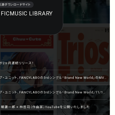
音源ダウンロードサイト
IFIC
MUSIC LIBRARY
e_2』が2ヶ月連続リリース！
ユニット、FANCYLABOの3rdシングル「Brand New World」のMV
/11には発売記念インストアイベントを開催！
ユニット、FANCYLABOの3rdシングル「Brand New World」11/1配
ュレーションの日比谷野音100周年イベント「ザ・ナイトテン４」にも出演！豪
の写真も公開！
朝妻一郎 × 林哲司（作曲家）YouTubeを公開いたしました