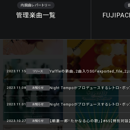
内国曲レパートリー
管理楽曲一覧
FUJIPAC
2023.11.15
Yaffleの新曲、2曲入りSG『exported_fil
リリース
2023.11.08
Night Tempoがプロデュースするレトロ・ポップ・
お知らせ
が公開！7inchアナログ盤も11/8発売！11
2023.11.01
Night Tempoがプロデュースするレトロ・ポップ・
お知らせ
信開始！11/4（土）にはNight Tempoキ
華ゲストが出演したNight Tempo東京公演
2023.10.27
【朝妻一郎「たかなる心の歌」】#65【特別対談】
お知らせ