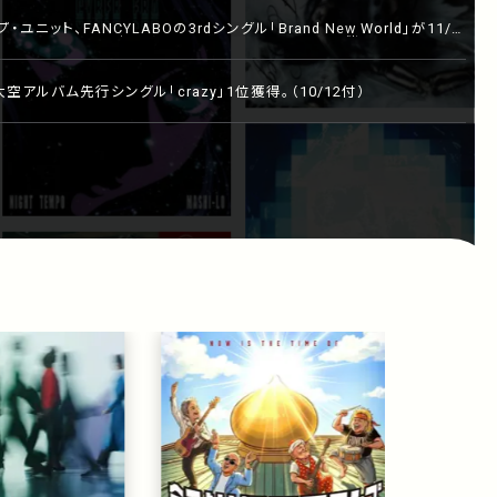
ユニット、FANCYLABOの3rdシングル「Brand New World」が11/1
、そして11/11には初となるインストア・イベントも開催。
島大空アルバム先行シングル「crazy」1位獲得。（10/12付）