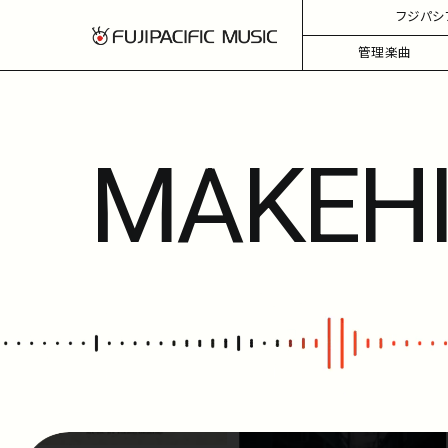
フジパシ
管理楽曲
MAKE
H