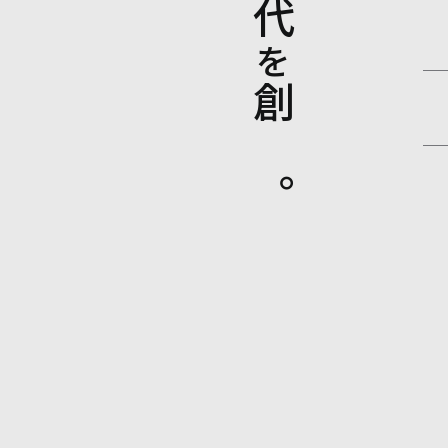
を
創る。