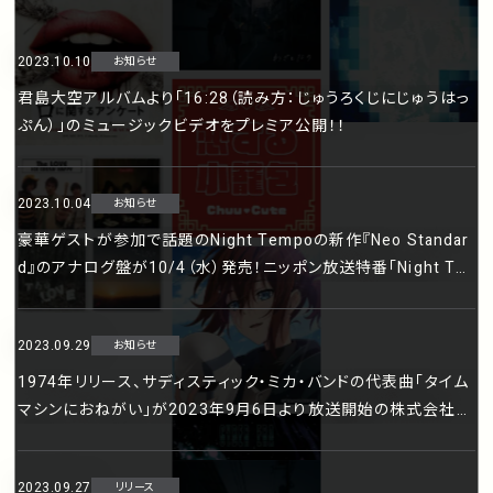
2023.10.10
お知らせ
君島大空アルバムより「16:28（読み方：じゅうろくじにじゅうはっ
ぷん）」のミュージックビデオをプレミア公開！！
2023.10.04
お知らせ
豪華ゲストが参加で話題のNight Tempoの新作『Neo Standar
d』のアナログ盤が10/4（水）発売！ニッポン放送特番「Night Te
mpoのネオ昭和ライフ」第3弾放送決定！そして大阪公演のゲス
トも決定！
2023.09.29
お知らせ
1974年リリース、サディスティック・ミカ・バンドの代表曲「タイム
マシンにおねがい」が2023年9月6日より放送開始の株式会社伊
藤園「お～いお茶カテキン緑茶」CMソングに決定！
2023.09.27
リリース