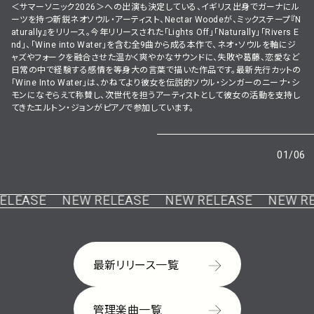
＜サマーソニック2026＞への出演も決定している、イギリス出身でガーナにル
ーツを持つ新鋭ネオソウル・アーティスト、Nectar Woodeが、ミックステープ『N
aturally』をリリース。今年リリースされた「Lights Off」「Naturally」「Rivers E
nd」、「Wine into Water」を含む全9曲から成る本作で、ネオ・ソウルを軸にジ
ャズやフォークを融合させた温かく爽やかなサウンドに、失敗や葛藤、恋愛など
日常の中で経験する感情を等身大の言葉で描いた作品です。最新先行カットの
「Wine Into Water」は、かねてより彼女を伝説的ソウル・シンガーのニーナ・シ
モンになぞらえて称賛し、次世代を担うアーティストとして彼女の活動を支持し
てきたエルトン・ジョンがピアノで参加しています。
01
/
06
LEASE
NEW RELEASE
NEW RELEASE
NEW REL
最新リリース一覧
管理楽曲一覧