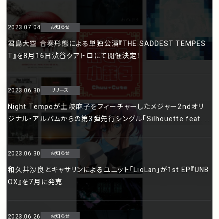
2023.07.04
お知らせ
君島大空 合奏形態による単独公演『THE SADDEST TEMPES
T』を8月16日渋谷クアトロにて開催決定！
2023.06.30
リリース
Night Tempoが土岐麻子をフィーチャーしたメジャー2ndオリ
ジナル・アルバムからの第3弾先行シングル「Silhouette feat. A
sako Toki」を7月5日（水）に配信リリースすることが決定！新た
なアーティスト写真も公開！
2023.06.30
お知らせ
和久井沙良とキャサリンによるユニット「LioLan」が1st EP『UNB
OX』を7月に発売
2023.06.26
お知らせ