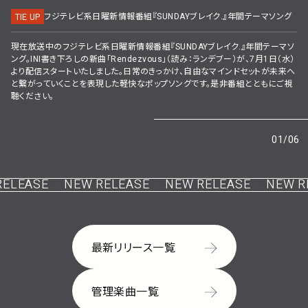
フジテレビ系日曜新情報番組『SUNDAYブレイク.』年間テーマソング
TIE UP
現在放送中のフジテレビ系日曜新情報番組『SUNDAYブレイク.』年間テーマソ
ング。INI書き下ろしの新曲「Rendezvous」（読み：ランデブー）が、7月1日（水）
より配信スタートいたしました。日常のきっかけ、自由なマインドセットが未来へ
と繋がっていくことを表現した軽快なポップソングです。是非番組とともにご視
聴ください。
01
/
06
LEASE
NEW RELEASE
NEW RELEASE
NEW RE
最新リリース一覧
管理楽曲一覧