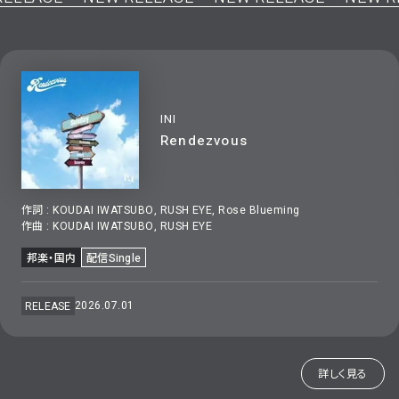
INI
Rendezvous
作詞 :
KOUDAI IWATSUBO, RUSH EYE, Rose Blueming
作曲 :
KOUDAI IWATSUBO, RUSH EYE
邦楽・国内
配信Single
2026.07.01
RELEASE
詳しく見る