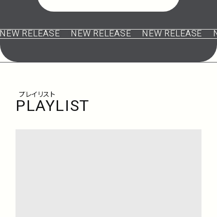
EW RELEASE
NEW RELEASE
NEW RELEASE
NE
プレイリスト
PLAYLIST