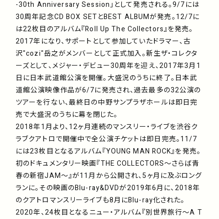
-30th Anniversary Session」として発売される。9/7には
30周年記念CD BOX SETとBEST ALBUMが発売。12/7に
は22枚目のアルバム『Roll Up The Collectors』を発売。
2017年になり、サポートとして参加していたドラマー、古
沢"cozi"岳之がメンバーとして正式加入。新生ザ・コレクタ
ーズとして、メジャー・デビュー30周年を迎え、2017年3月1
日に日本武道館公演を開催。大盛況のうちに終了。日本武
道館公演映像作品が6/7に発売され、過去最多の32公演の
ツアーを行ない、最終日の中野サンプラザホールは即日完
売で大盛況のうちに幕を閉じた。
2018年1月より、12ヶ月連続のマンスリー・ライブを渋谷ク
ラブクアトロで開催中で全公演チケットは即日完売。11/7
には23枚目となるアルバム『YOUNG MAN ROCK』を発売。
初のドキュメンタリー映画『THE COLLECTORS〜さらば青
春の新宿JAM〜』が11月から公開され、5ヶ月に及ぶロング
ランに。その映画のBlu-ray&DVDが2019年6月に、2018年
のクアトロマンスリーライブも8月にBlu-ray化された。
2020年、24枚目となるニュー・アルバム『別世界旅行〜A T