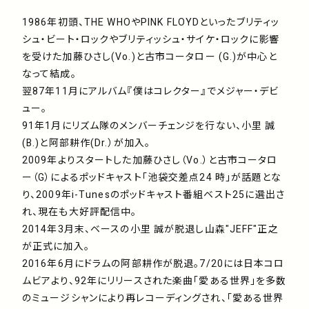
1986年初頭、THE WHOやPINK FLOYDといったブリティッ
シュ・ビート・ロックやブリティッシュ・サイケ・ロックに影響
を受けた加藤ひさし(Vo.)と古市コータロー (G.)が中心と
なって結成。
翌87年11月にアルバム『僕はコレクター』でメジャー・デビ
ュー。
91年1月にリズム隊のメンバーチェンジを行ない、小里 誠
(B.)と阿部耕作(Dr.）が加入。
2009年よりスタートした加藤ひさし（Vo.）と古市コータロ
ー（G）によるポッドキャスト「池袋交差点24 時」が話題とな
り、2009年i-Tunesのポッドキャスト番組ベスト25に選出さ
れ、現在も大好評配信中。
2014年3月末、ベースの小里 誠が脱退し山森"JEFF"正之
が正式に加入。
2016年6月にドラムの阿部耕作が脱退。7/20には日本コロ
ムビアより、92年にリリースされた楽曲「愛ある世界」を多数
のミュージシャンにより再レコーディングされ、「愛ある世界