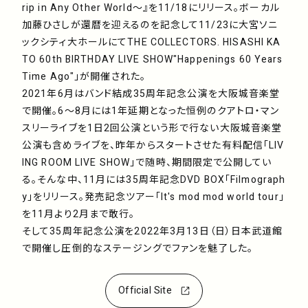
rip in Any Other World〜』を11/18にリリース。ボーカル
加藤ひさしが還暦を迎えるのを記念して11/23に大宮ソニ
ックシティ大ホールにてTHE COLLECTORS. HISASHI KA
TO 60th BIRTHDAY LIVE SHOW"Happenings 60 Years
Time Ago"」が開催された。
2021年6月はバンド結成35周年記念公演を大阪城音楽堂
で開催。6〜8月には1年延期となった恒例のクアトロ・マン
スリーライブを1日2回公演という形で行ない大阪城音楽堂
公演も含めライブを、昨年からスタートさせた有料配信「LIV
ING ROOM LIVE SHOW」で随時、期間限定で公開してい
る。そんな中、11月には35周年記念DVD BOX「Filmograph
y」をリリース。発売記念ツアー「It's mod mod world tour」
を11月より2月まで敢行。
そして35周年記念公演を2022年3月13日（日）日本武道館
で開催し圧倒的なステージングでファンを魅了した。
Official Site