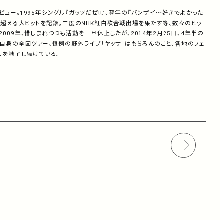
ビュー。1995年シングル『ガッツだぜ!!』、翌年の『バンザイ～好きでよかった
枚を超える大ヒットを記録。二度のNHK紅白歌合戦出場を果たす等、数々のヒッ
009年、惜しまれつつも活動を一旦休止したが、2014年2月25日、4年半の
自身の全国ツアー、恒例の野外ライブ「ヤッサ」はもちろんのこと、各地のフェ
人を魅了し続けている。