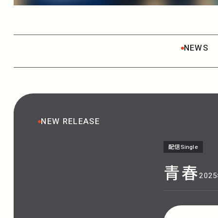
NEWS
NEW RELEASE
配信Single
青春
202