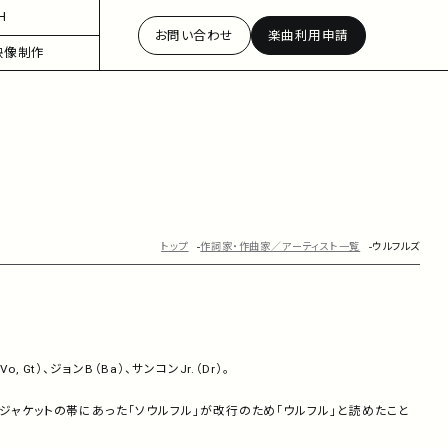
H
お問い合わせ
楽曲利用申請
映像制作
トップ
作詞家・作曲家／アーティスト一覧
ウルフルズ
Gt）、ジョンB（Ba）、サンコンJr.（Dr）。
ジャケットの帯にあった「ソウルフル」が改行のため「ウルフル」と読めたこと