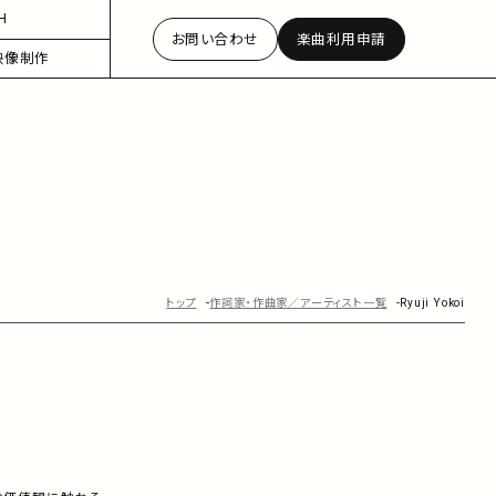
H
お問い合わせ
楽曲利用申請
映像制作
トップ
作詞家・作曲家／アーティスト一覧
Ryuji Yokoi