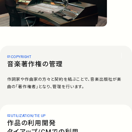
アーティスト
プレイリスト
ミュージックライブラリ
COPYRIGHT
映像制作
音楽著作権の管理
作詞家や作曲家の方々と契約を結ぶことで、音楽出版社が楽
お問い合わせ
楽曲利用申込
曲の「著作権者」となり、管理を行います。
UTILIZATION/TIE UP
作品の利用開発
タイアップ/CMでの利用