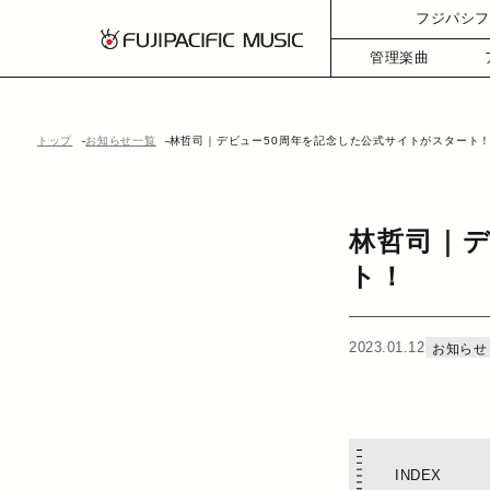
フジパシフ
管理楽曲
トップ
お知らせ一覧
林哲司｜デビュー50周年を記念した公式サイトがスタート
林哲司｜デ
ト！
2023.01.12
お知らせ
INDEX