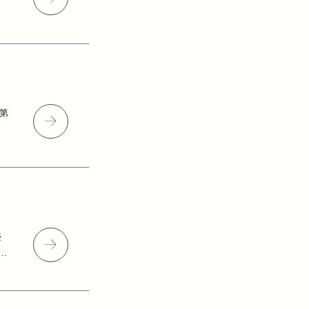
ル第
年
盛
r