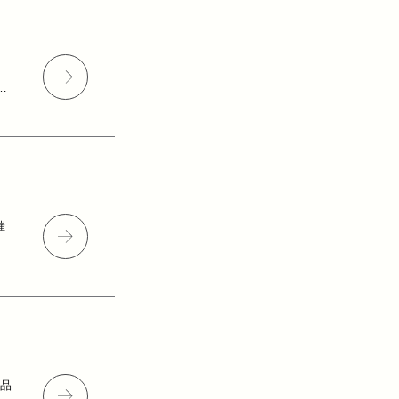
完
催
作品