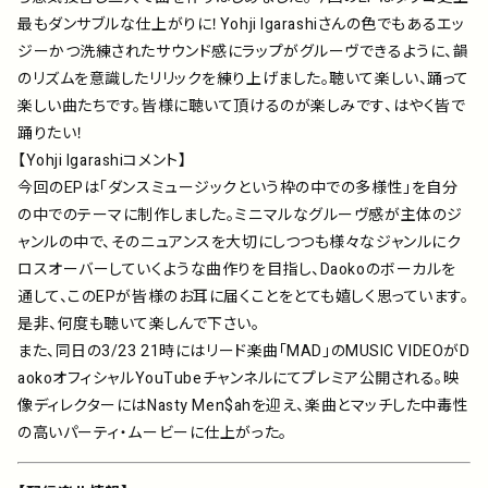
最もダンサブルな仕上がりに！Yohji Igarashiさんの色でもあるエッ
ジーかつ洗練されたサウンド感にラップがグルーヴできるように、韻
のリズムを意識したリリックを練り上げました。聴いて楽しい、踊って
楽しい曲たちです。皆様に聴いて頂けるのが楽しみです、はやく皆で
踊りたい！
【Yohji Igarashiコメント】
今回のEPは「ダンスミュージックという枠の中での多様性」を自分
の中でのテーマに制作しました。ミニマルなグルーヴ感が主体のジ
ャンルの中で、そのニュアンスを大切にしつつも様々なジャンルにク
ロスオーバーしていくような曲作りを目指し、Daokoのボーカルを
通して、このEPが皆様のお耳に届くことをとても嬉しく思っています。
是非、何度も聴いて楽しんで下さい。
また、同日の3/23 21時にはリード楽曲「MAD」のMUSIC VIDEOがD
aokoオフィシャルYouTubeチャンネルにてプレミア公開される。映
像ディレクターにはNasty Men$ahを迎え、楽曲とマッチした中毒性
の高いパーティ・ムービーに仕上がった。