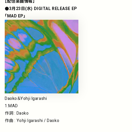
【配信楽曲情報】
●3⽉23⽇(⽔) DIGITAL RELEASE EP
「MAD EP」
Daoko＆Yohji Igarashi
1.MAD
作詞 : Daoko
作曲 : Yohji Igarashi / Daoko