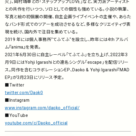
⽕」、岡村靖幸との「ステップアップLOVE」など、実⼒派アーティスト
との共作を⾏いつつ、ソロとしての個性も強めている。⼩説の執筆、
写真と絵の初個展の開催、⾃主企画ライブイベントの主催や、あらた
なバンド形式でのツアーを成功させるなど、多様なクリエイティヴ表
現を続け、国内外で注⽬を集めている。
2019 年には個⼈事務所"てふてふ"を設⽴し、昨年には4th アルバ
ム『anima』を発表。
2021年6⽉30⽇に⾃主レーベル「てふてふ」を立ち上げ、2022年3
月9日にはYohji Igarashiとの連名シングル「escape」を配信リリー
ス。同作を含むコラボレーションEP、Daoko & Yohji Igarashi『MAD
EP』が3月23日にリリース予定。
■Twitter
twitter.com/Daok0
■Instagram
www.instagram.com/daoko_official/
■YouTube
youtube.com/c/Daoko_official