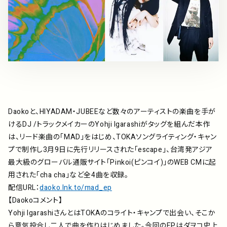
アーティスト
プレイリスト
ミュージックライブラリ
映像制作
Daokoと、HIYADAM・JUBEEなど数々のアーティストの楽曲を手が
けるDJ /トラックメイカーのYohji Igarashiがタッグを組んだ本作
は、リード楽曲の「MAD」をはじめ、TOKAソングライティング・キャン
お問い合わせ
楽曲利用申込
プで制作し3月9日に先行リリースされた「escape」、台湾発アジア
最大級のグローバル通販サイト「Pinkoi(ピンコイ)」のWEB CMに起
用された「cha cha」など全4曲を収録。
配信URL：
daoko.lnk.to/mad_ep
【Daokoコメント】
Yohji IgarashiさんとはTOKAのコライト・キャンプで出会い、そこか
ら意気投合し二人で曲を作りはじめました。今回のEPはダヲコ史上