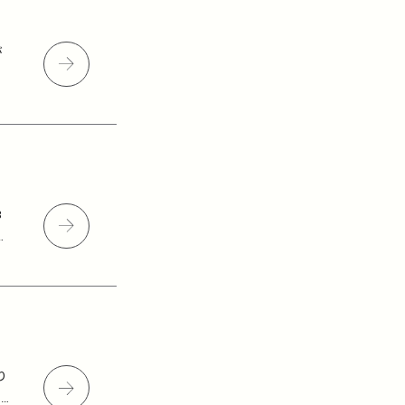
が
3
を
り
a