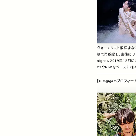
ヴォーカリスト根津まな
制で再始動し、直後にリリー
night」、2019年12月
zzやR&Bをべースに
【Gimgigamプロフィー