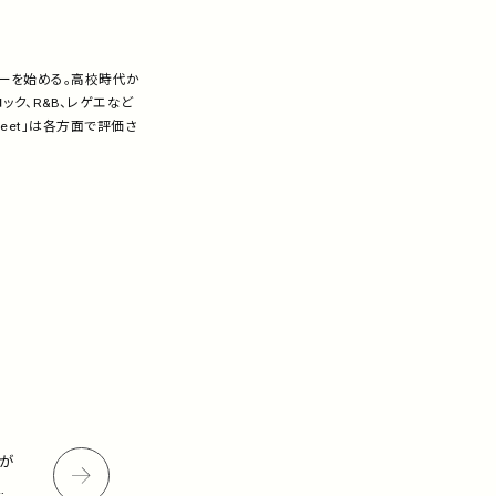
ギターを始める。高校時代か
ク、R&B、レゲエなど
treet」は各方面で評価さ
画が
を