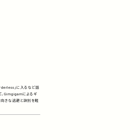
rderless」に入るなど話
imgigamによるギ
前向きな逃避と訣別を軽