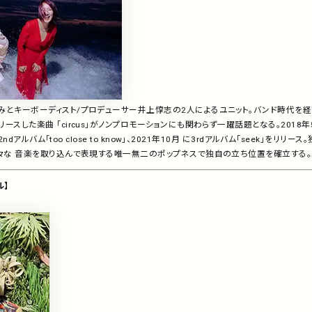
みとキーボーディスト/プロデューサー井上惇志の2人によるユニット。バンド時代を経て
スした楽曲 「circus」がノンプロモーションにも関わらず一躍話題となる。2018年5月
に2ndアルバム「too close to know」、2021年10月 に3rdアルバム「seek」をリ
様々な 音楽を取り込んで表現する唯一無二のポップネスで独自の立ち位置を確立する。
ル】