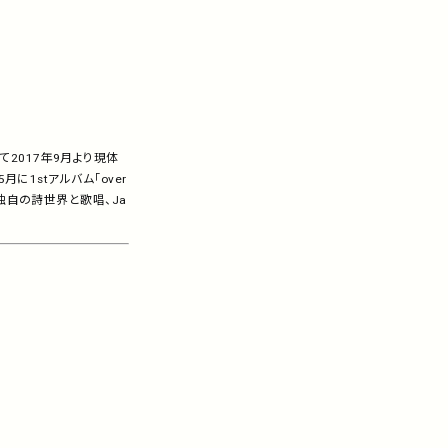
2017年9月より現体
に1stアルバム「over
リース。独自の詩世界と歌唱、Ja