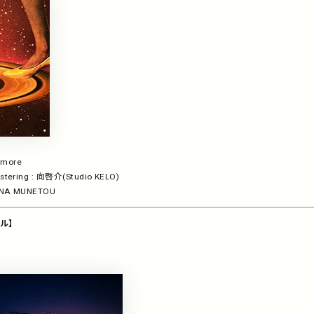
wmore
astering : 向啓介(Studio KELO)
ZUNA MUNETOU
ール】