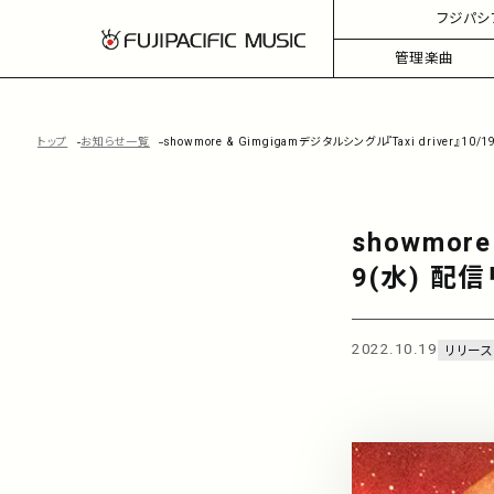
フジパシ
管理楽曲
トップ
お知らせ一覧
showmore & Gimgigamデジタルシングル『Taxi driver』10
showmore
9(水) 配
2022.10.19
リリース