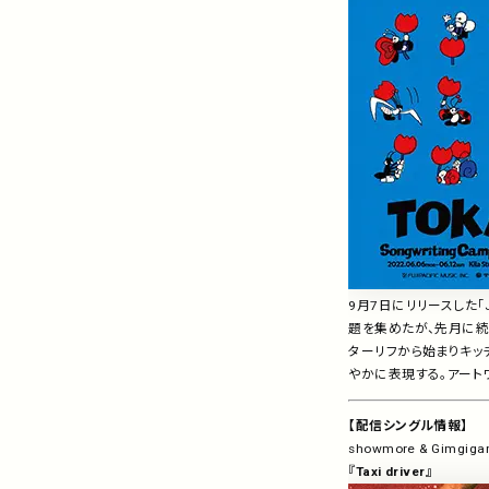
9月7日にリリースした「Jus
題を集めたが、先月に続
ターリフから始まりキッ
やかに表現する。アートワ
【配信シングル情報】
showmore & Gimgig
『Taxi driver』