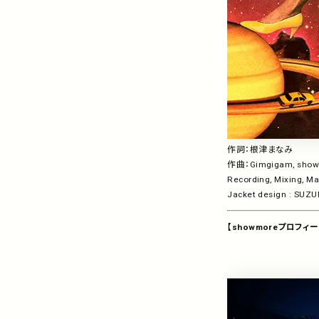
作詞：根津まなみ
作曲：Gimgigam, sho
Recording, Mixing, M
Jacket design : SU
【showmoreプロフィ