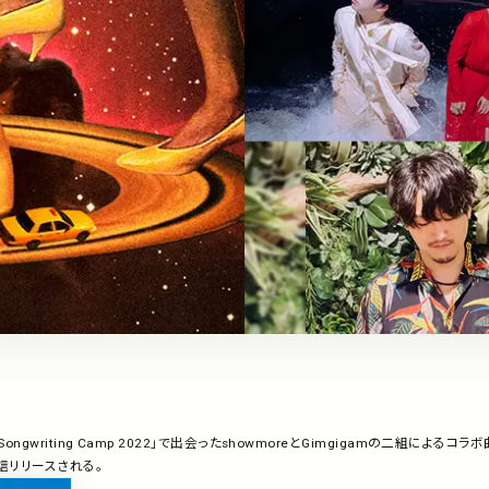
ngwriting Camp 2022」で出会ったshowmoreとGimgigamの二組によるコラボ曲
配信リリースされる。