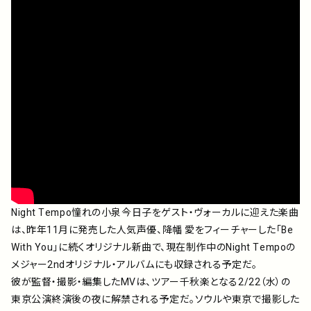
Night Tempo憧れの小泉今日子をゲスト・ヴォーカルに迎えた楽曲
は、昨年11月に発売した人気声優、降幡 愛をフィーチャーした「Be
With You」に続くオリジナル新曲で、現在制作中のNight Tempoの
メジャー2ndオリジナル・アルバムにも収録される予定だ。
彼が監督・撮影・編集したMVは、ツアー千秋楽となる2/22（水）の
東京公演終演後の夜に解禁される予定だ。ソウルや東京で撮影した