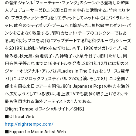
の音楽ジャンル「フューチャー・ファンク」のシーンから登場した韓国
人プロデューサー兼DJ。米国と日本を中心に活動する。竹内まりや
の「プラスティック・ラブ」をリエディットしてネット中心にバイラル・ヒ
ット、昨今のシティポップ・ブームへと繋がった。角松敏生とダフト・パ
ンクをこよなく敬愛する、昭和カセット・テープのコレクターでもあ
る。昭和ポップスを現代にアップデートする『昭和グルーヴ』シリーズ
を2019年に始動。Winkを皮切りに、杏里、1986オメガトライブ、松
原みき、秋元薫、菊池桃子、八神純子、小泉今日子、細川たかし、岡
田有希子等これまでに16タイトルを発表。2021年12月には初のメ
ジャー・オリジナル・アルバム『Ladies In The City』をリリース。翌年
7月にはフジロックフェスティバル'22の出演、そして8月には全国7
都市を周る来日ツアーを開催。80's Japanese Popsの魅力を海外
へ広めようとしている彼は、地上波TVでも数多く取り上げられ、今
最も注目される海外アーティストの1人である。
【Night Tempo オフィシャルサイト／SNS】
■Official Web
http://nighttempo.com/
■Fujipacific Music Artist Web