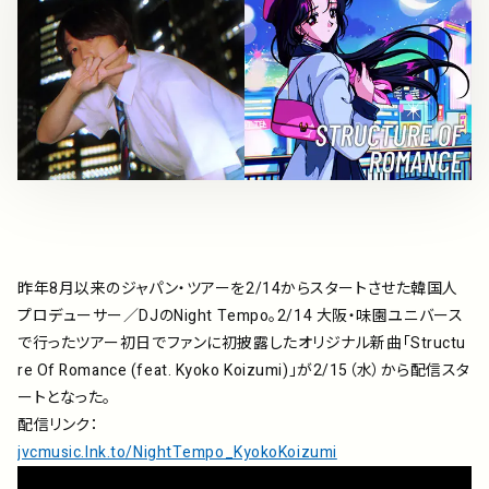
アーティスト
プレイリスト
ミュージックライブラリ
映像制作
昨年8月以来のジャパン・ツアーを2/14からスタートさせた韓国人
お問い合わせ
楽曲利用申込
プロデューサー／DJのNight Tempo。2/14 大阪・味園ユニバース
で行ったツアー初日でファンに初披露したオリジナル新曲「Structu
re Of Romance (feat. Kyoko Koizumi)」が2/15（水）から配信スタ
ートとなった。
配信リンク：
jvcmusic.lnk.to/NightTempo_KyokoKoizumi