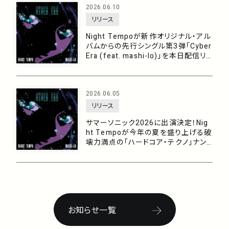
2026.06.10
リリース
Night Tempoが新作オリジナル・アル
バムからの先行シングル第3弾「Cyber
Era (feat. mashi-lo)」を本日配信リリ
ース！今年の夏をブチ上げる破壊力満
点の「ハードコア・テクノ」ナンバー！
2026.06.05
リリース
サマーソニック2026に出演決定！Nig
ht Tempoが今年の夏を盛り上げる破
壊力満点の「ハードコア・テクノ」ナン
バー「Cyber Era (feat. mashi-lo)」を
6/10に配信！
お知らせ一覧