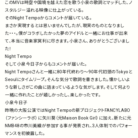
このMVは時空や国境を越えた恋を歌う小泉の歌詞とマッチした、ノ
スタルジー溢れる映像に仕上がっている。
そのNight Tempoからコメントが届いている。
まさか実現するとは思いませんでしたが、現実のものとなりまし
た・・・。僕がコラボしたかった夢のアイドルと一緒にお仕事が出来
て、本当に音楽家冥利に尽きます。小泉さん、ありがとうございまし
た！
Night Tempo
そして小泉今日子からもコメントが届いた。
Night Tempoさんと一緒に80年代終わり〜90年代初頭のTokyoと
Seoulにタイムリープ。そんな気分で歌詞を書きました。懐かしいよ
うな新しさがこの曲に詰まっているような気がします。そして何より
一緒に作れたことが嬉しかったし、楽しかったです。
小泉今日子
昨晩の大阪公演ではNight Tempoの新プロジェクトFANCYLABO
（ファンシーラボ）に矢川葵（元Maison Book Girl）に加え、新たに元
NMB48の市川美織が参加する事が発表され、3人体制でのパフォー
マンスを初披露した。