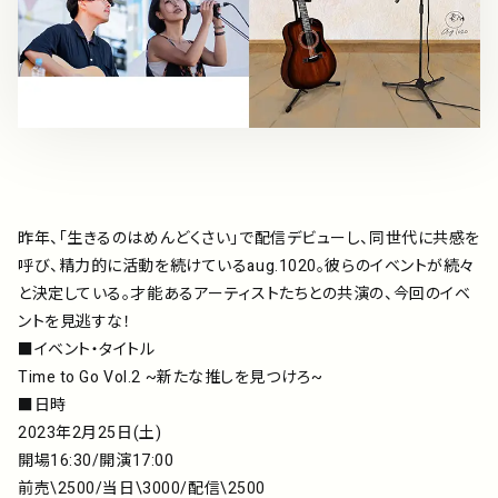
アーティスト
プレイリスト
ミュージックライブラリ
映像制作
昨年、「生きるのはめんどくさい」で配信デビューし、同世代に共感を
呼び、精力的に活動を続けているaug.1020。彼らのイベントが続々
と決定している。才能あるアーティストたちとの共演の、今回のイベ
お問い合わせ
楽曲利用申込
ントを見逃すな！
■イベント・タイトル
Time to Go Vol.2 ~新たな推しを見つけろ~
■日時
2023年2月25日(土)
開場16:30/開演17:00
前売\2500/当日\3000/配信\2500