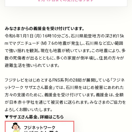
アーティスト
プレイリスト
みなさまからの義援金を受け付けています。
令和6年1月1日（月）16時10分ごろ、石川県能登地方の深さ約15k
ミュージックライブラリ
mでマグニチュード（M）7.6の地震が発生し、石川県など広い範囲
で強い揺れを観測。現在も地震が続いています。この地震により、多
映像制作
数の死傷者が出るとともに、多くの家屋が倒半壊し、住民の方々が
避難生活を強いられています。
フジテレビをはじめとするFNS系列の28局が展開している「フジネ
お問い合わせ
楽曲利用申込
ットワーク サザエさん募金」では、石川県をはじめ被害にあわれた
方々の支援のために、義援金を受け付けています。義援金は、全額
が日本赤十字社を通じて被災者に送られます。みなさまのご協力を
よろしくお願いいたします。
▼サザエさん募金、詳細はこちら