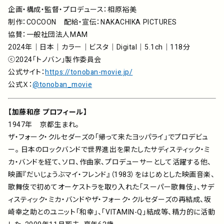
企画・構成・監督・プロデュース：相原裕美
制作：COCOON 配給・宣伝：NAKACHIKA PICTURES
協賛：一般社団法人MAM
2024年｜日本｜カラー｜ビスタ｜Digital｜5.1ch｜118分
ⓒ2024「トノバン」製作委員会
公式サイト：
https://tonoban-movie.jp/
公式Ｘ：
@tonoban_movie
【加藤和彦 プロフィール】
1947年 京都生まれ。
ザ・フォーク・クルセダーズの「帰って来たヨッパライ」でプロデビュ
ー。 日本のロックバンドで世界進出を果たしたサディスティック・ミ
カ・バンドを経て、ソロ、作曲家、プロデューサーとして活躍する他、
映画『だいじょうぶマイ・フレンド』（1983）をはじめとした映画音楽、
歌舞伎で初めてオーケストラを取り入れた「スーパー歌舞伎」、サデ
ィスティック・ミカ・バンドやザ・フォーク・クルセダーズの再結成、坂
崎幸之助とのユニット「和幸」、「VITAMIN-Q」結成等、精力的に活動