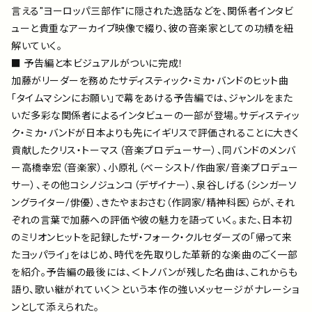
言える"ヨーロッパ三部作"に隠された逸話などを、関係者インタビ
ューと貴重なアーカイブ映像で綴り、彼の音楽家としての功績を紐
解いていく。
■ 予告編と本ビジュアルがついに完成！
加藤がリーダーを務めたサディスティック・ミカ・バンドのヒット曲
「タイムマシンにお願い」で幕をあける予告編では、ジャンルをまた
いだ多彩な関係者によるインタビューの一部が登場。サディスティッ
ク・ミカ・バンドが日本よりも先にイギリスで評価されることに大きく
貢献したクリス・トーマス（音楽プロデューサー）、同バンドのメンバ
ー高橋幸宏（音楽家）、小原礼（ベーシスト/作曲家/音楽プロデュー
サー）、その他コシノジュンコ（デザイナー）、泉谷しげる（シンガーソ
ングライター/俳優）、きたやまおさむ（作詞家/精神科医）らが、それ
ぞれの言葉で加藤への評価や彼の魅力を語っていく。また、日本初
のミリオンヒットを記録したザ・フォーク・クルセダーズの「帰って来
たヨッパライ」をはじめ、時代を先取りした革新的な楽曲のごく一部
を紹介。予告編の最後には、＜トノバンが残した名曲は、これからも
語り、歌い継がれていく＞という本作の強いメッセージがナレーショ
ンとして添えられた。