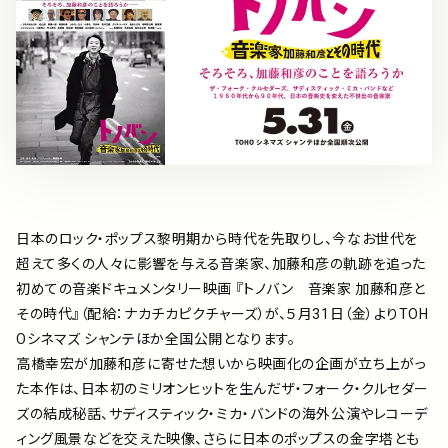
アーティスト
プレイリスト
ミュージックライブラリ
映像制作
日本のロック・ポップス黎明期から時代を先取りし、今なお世代を
超えて多くの人々に影響を与える音楽家、加藤和彦の軌跡を追った
お問い合わせ
楽曲利用申込
初めての音楽ドキュメンタリー映画 『トノバン 音楽家 加藤和彦と
その時代』（配給：ナカチカピクチャーズ）が、５月31日（金）よりTOH
Oシネマズ シャンテほか全国公開となります。
高橋幸宏が加藤和彦に寄せた想いから映画化の企画が立ち上がっ
た本作は、日本初のミリオンヒットを生んだザ・フォーク・クルセダー
ズの結成秘話、サディスティック・ミカ・バンドの海外公演やレコーデ
ィング風景などを交えた映像、さらに日本のポップスの金字塔とも