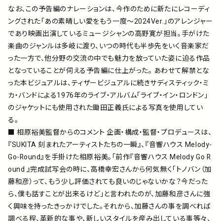
なお、この予告編のナレーションは、今作のために新たにレコーディ
ングされた「あの素晴しい愛をもう一度～2024Ver.」のアレンジャー
であり映画出演しているミュージシャンの高野寛が担当。手がけた
楽曲のジャンルは多岐に渡り、いつの時代も半歩先をいく音楽家だ
った一方で、他分野の交流の中でも魅力を放っていた姿に迫る作品
となっていることが伺える予告編に仕上がった。 あわせて解禁とな
った本ビジュアルは、ティザービジュアルに続きサディスティック・ミ
カ・バンドによる1976年のライブ・アルバム「ライブ・イン・ロンドン」
のジャケットにも使用された鋤田正義氏による写真を使用してい
る。
■ 相原裕美監督からのコメント 企画・構成・監督・プロデュースは、
『SUKITA 刻まれたアーティストたちの一瞬』、『音響ハウス Melody-
Go-Round』を手掛けた相原裕美。「前作『音響ハウス Melody Go R
ound 』完成試写会の時に、高橋幸宏さんから何気無く「トノバン（加
藤和彦）って、もう少し評価されても良いのじゃないかな？今だった
ら、僕も話すことが出来るけど」と言われたのが、加藤和彦さんに強
く興味を持ったきっかけでした。それから、加藤さんの事を調べれば
調べる程、革新的な事や、新しいスタイルを産み出している事等々、