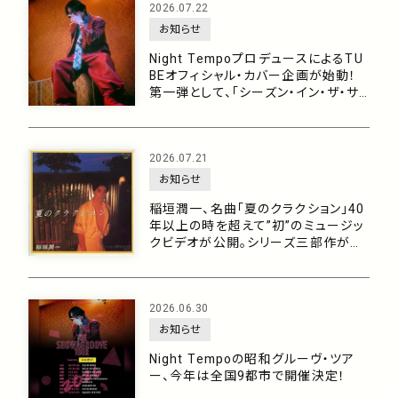
2026.07.22
お知らせ
Night TempoプロデュースによるTU
BEオフィシャル・カバー企画が始動！
第一弾として、「シーズン・イン・ザ・サ
ン feat. 生田 絵梨花」を7月29日に配
信リリース！
2026.07.21
お知らせ
稲垣潤一、名曲「夏のクラクション」40
年以上の時を超えて”初”のミュージッ
クビデオが公開。シリーズ三部作がつ
いに完結！
2026.06.30
お知らせ
Night Tempoの昭和グルーヴ・ツア
ー、今年は全国9都市で開催決定！