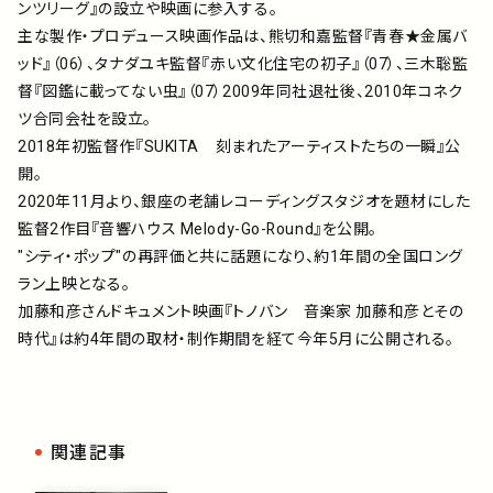
ンツリーグ』の設立や映画に参入する。
主な製作・プロデュース映画作品は、熊切和嘉監督『青春★金属バ
ッド』（06）、タナダユキ監督『赤い文化住宅の初子』（07）、三木聡監
督『図鑑に載ってない虫』（07）2009年同社退社後、2010年コネク
ツ合同会社を設立。
2018年初監督作『SUKITA 刻まれたアーティストたちの一瞬』公
開。
2020年11月より、銀座の老舗レコーディングスタジオを題材にした
監督2作目『音響ハウス Melody-Go-Round』を公開。
"シティ・ポップ"の再評価と共に話題になり、約1年間の全国ロング
ラン上映となる。
加藤和彦さんドキュメント映画『トノバン 音楽家 加藤和彦とその
時代』は約4年間の取材・制作期間を経て今年5月に公開される。
関連記事