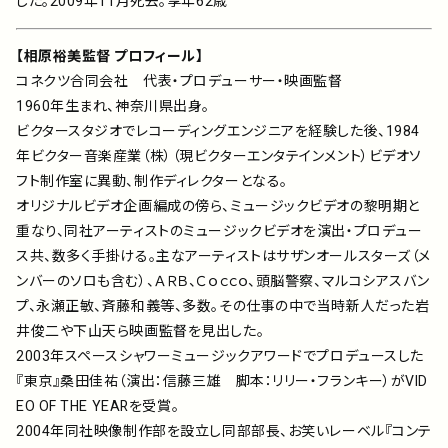
した。2009年11月死去。享年62歳
【相原裕美監督 プロフィール】
コネクツ合同会社 代表・プロデューサー・映画監督
1960年生まれ、神奈川県出身。
ビクタースタジオでレコーディングエンジニアを経験した後、1984
年ビクター音楽産業（株）（現ビクターエンタテインメント）ビデオソ
フト制作室に異動、制作ディレクターとなる。
オリジナルビデオ企画編成の傍ら、ミュージックビデオの黎明期と
重なり、同社アーティストのミュージックビデオを演出・プロデュー
ス共、数多く手掛ける。主なアーティストはサザンオールスターズ（メ
ンバーのソロも含む）、ＡＲＢ、Ｃｏｃｃｏ、頭脳警察、マルコシアスバン
プ、永瀬正敏、斉藤和義等、多数。その仕事の中で当時新人だった岩
井俊二や下山天ら映画監督を見出した。
2003年スペースシャワーミュージックアワードでプロデュースした
『東京』桑田佳祐（演出：信藤三雄 脚本：リリー・フランキー）がVID
EO OF THE YEARを受賞。
2004年同社映像制作部を設立し同部部長、お笑いレーベル『コンテ