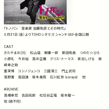
『トノバン 音楽家 加藤和彦とその時代』
５月31日（金）よりTOHOシネマズ シャンテほか全国公開
CAST
きたやまおさむ 松山猛 朝妻一郎 新田和長 つのだ☆ひろ
小原礼 今井裕 高中正義 クリス・トーマス 泉谷しげる 坂
崎幸之助
重実博 コシノジュンコ 三國清三 門上武司
高野寛 高田漣 坂本美雨 石川紅奈（soraya） 他
ARCHIVE
高橋幸宏 吉田拓郎 松任谷正隆 坂本龍一
他（順不同）