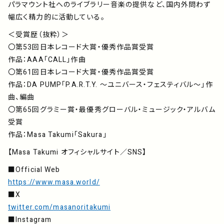
パラマウント社へのライブラリー音楽の提供など、国内外問わず
幅広く精力的に活動している。
＜受賞歴（抜粋）＞
〇第53回日本レコード大賞・優秀作品賞受賞
作品：AAA「CALL」作曲
〇第61回日本レコード大賞・優秀作品賞受賞
作品：DA PUMP「P.A.R.T.Y. ～ユニバース・フェスティバル～」作
曲、編曲
〇第65回グラミー賞・最優秀グローバル・ミュージック・アルバム
受賞
作品：Masa Takumi「Sakura」
【Masa Takumi オフィシャルサイト／SNS】
■Official Web
https://www.masa.world/
■X
twitter.com/masanoritakumi
■Instagram