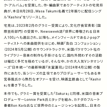
ク・アルバム」を受賞した、作・編曲家でありアーティストの宅見将
典が、本日8月28日、Masa Takumi名義で2年振りに配信シング
ル"Kashira"をリリースした。
宅見は、2023年2月のグラミー受賞により、文化庁長官表彰（国
際芸術部門）の受賞や、 Newsweek誌『世界に尊敬される日本
人100』へも選出され、以降も、メインフィールドであるJ-popア
ーティストへの楽曲提供をはじめ、映画「告白 コンフェッション」
（2024年5月公開）のサウンドトラックや、米国パラマウント社の
ライブラリー音楽の制作も手掛けるなど、国内外問わずその活動
は幅広く多忙を極めているが、そんな中、かの大人気Vシネマシリ
ーズ"日本統一"の最新映画『氷室蓮司』（2024年4月公開）の製
作にあたり、当シリーズの主役でありプロデューサーでもある本
宮泰風氏から熱烈なオファーを受け、映画主題曲として「Kashir
a」を書き下ろした。
本作でも、グラミー賞を受賞した「Sakura」と同様、米国の音楽プ
ロデューサーLonnie Park氏とタッグを組み、カナダのフルート
奏者Ron Korb氏など世界中のミュージシャンを起用し、日本の