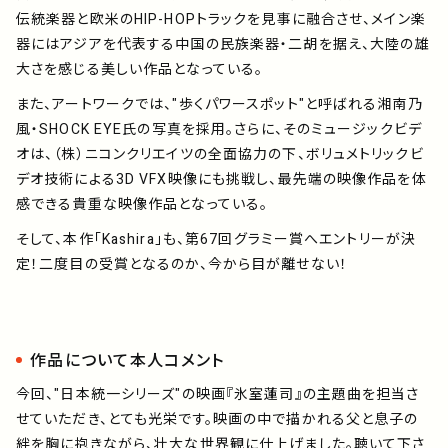
伝統楽器と欧米のHIP-HOPトラックを見事に融合させ、メイン楽
器にはアジアを代表する中国の民族楽器・二胡を据え、大陸の雄
大さを感じる美しい作品となっている。
また、アートワークでは、"歩くパワースポット"と呼ばれる湘南乃
風・SHOCK EYE氏の写真を採用。さらに、そのミュージックビデ
オは、（株）ニコンクリエイツの全面協力の下、ボリュメトリックビ
デオ技術による3D VFX映像にも挑戦し、最先端の映像作品を体
感できる貴重な映像作品となっている。
そして、本作「Kashira」も、第67回グラミー賞へエントリーが決
定！二度目の受賞となるのか、今から目が離せない！
作品について本人コメント
今回、"日本統一シリーズ"の映画『氷室蓮司』の主題曲を担当さ
せていただき、とても光栄です。映画の中で描かれる父と息子の
絆を胸に抱きながら、壮大な世界観に仕上げました。聴いて下さ