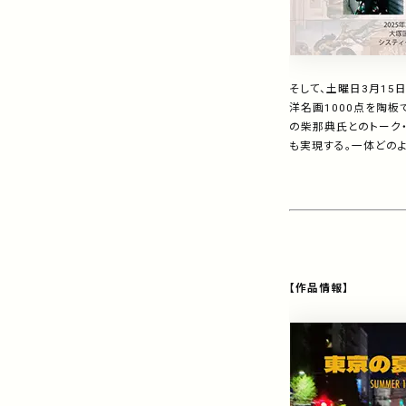
そして、土曜日3月1
洋名画
1000
点を陶板
の柴那典氏とのトーク・
も実現する。一体どの
【作品情報】