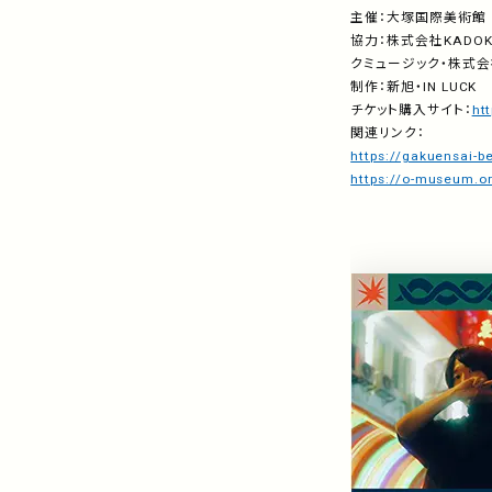
主催：大塚国際美術館
協力：株式会社
KADO
クミュージック・株式会
制作：新旭・
IN LUCK
チケット購入サイト：
ht
関連リンク：
https://gakuensai
https://o-museum.or