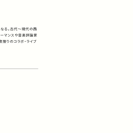
となる。古代～現代の西
ォーマンスや音楽評論家
夜限りのコラボ・ライブ