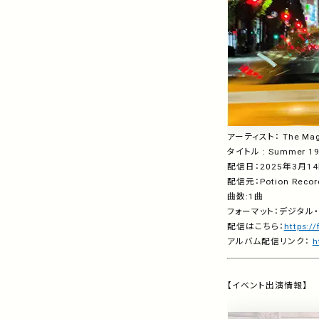
アーティスト：
The Mag
タイトル
: Summer 199
配信日：
2025
年
3
月
14
配信元：
Potion Reco
曲数
:1
曲
フォーマット：デジタル
配信はこちら：
https:
アルバム配信リンク：
h
【イベント出演情報】