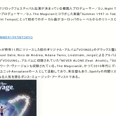
フジロックフェスティバル出演が決まっている韓国人プロデューサー／
DJ
、
Night 
・プロデューサー／
DJ
、
The Magician
とコラボした楽曲「
Summer 1997 in Toky
ght Tempo
にとって初めてのボーカル曲がヨーロッパのレーベルからのリリースと
/SUMMER1997INTOKYO
n
が昨年
11
月にリリースした初のオリジナル・アルバム『
VOYAGE
』のデラックス盤
uel Satie, Nico de Andrea, Adana Twins, Lindstrøm, Jerge
によるアルバ
「
VOGUING
」、アルバムに収録されていた「
NEVER ALONE (feat. Alioth)
」
,
「
SU
リワーク・ヴァージョンも収録されている。
The Magician
は、かつて
2010
年代にデ
ユニット
Aeroplane
の一人として活動しており、来日歴もあり、
Spotify
の月間リ
る人気を誇るダンス・ミュージック・アーティストである。