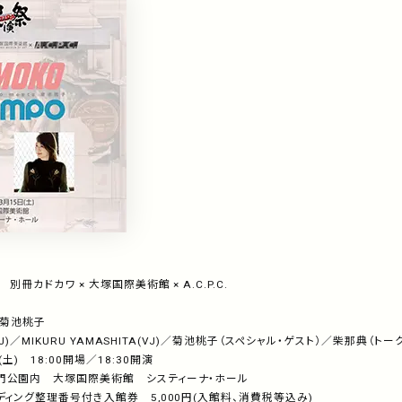
別冊カドカワ
×
大塚国際美術館
× A.C.P.C.
菊池桃子
J)
／
MIKURU YAMASHITA(VJ)
／菊池桃子（スペシャル・ゲスト）／柴那典（トーク
(
土
)
18:00
開場／
18:30
開演
門公園内 大塚国際美術館 システィーナ・ホール
ンディング整理番号付き入館券
5,000
円
(
入館料、消費税等込み
)