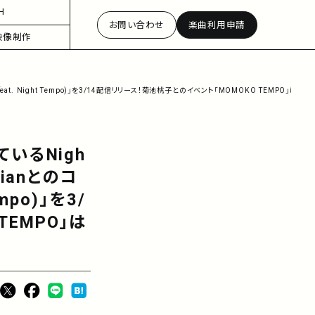
H
お問い合わせ
楽曲利用申請
映像制作
o (feat. Night Tempo)」を3/14配信リリース！菊池桃子とのイベント「MOMOKO TEMPO」
ているNigh
cianとのコ
empo)」を3/
TEMPO」は