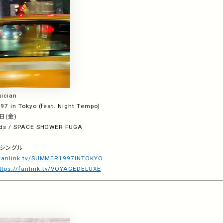
ician
7 in Tokyo (feat. Night Tempo)
日
(
金
)
rds / SPACE SHOWER FUGA
・シングル
//fanlink.tv/SUMMER1997INTOKYO
ttps://fanlink.tv/VOYAGEDELUXE