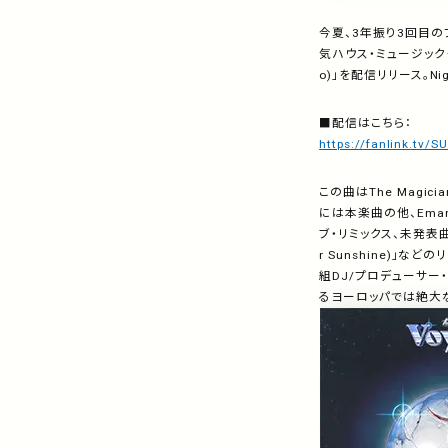
今夏、
3
年振り
3
回目の
気ハウス・ミュージック
o)
」を配信リリース。
Ni
■配信はこちら：
https://fanlink.tv
この曲は
The Magicia
には本楽曲の他、
Eman
ブ・リミックス、未発表曲
r Sunshine)
」などの
組
DJ/
プロデューサー・
るヨーロッパでは絶大な