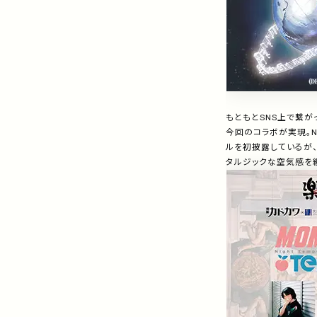
もともと
SNS
上で繋が
今回のコラボが実現。
N
ルを初披露しているが
タルジックな空気感を纏