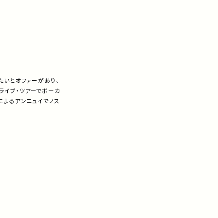
たいとオファーがあり、
ライブ・ツアーでボーカ
によるアンニュイでノス