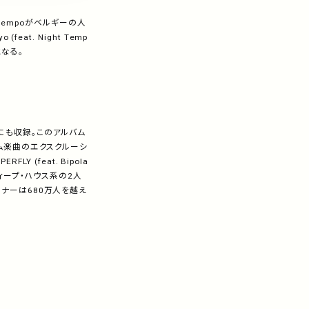
Tempo
がベルギーの人
o (feat. Night Temp
なる。
にも収録。このアルバム
ム楽曲のエクスクルーシ
PERFLY (feat. Bipola
ィープ・ハウス系の
2
人
スナーは
680
万人を越え