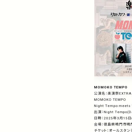
MOMOKO TEMPO
公演名：楽演祭
EXTRA
MOMOKO TEMPO
Night Tempo meets
出演：
Night Tempo(D
日時：
2025
年
3
月
15
日
会場：徳島県鳴門市鳴
チケット：オールスタ