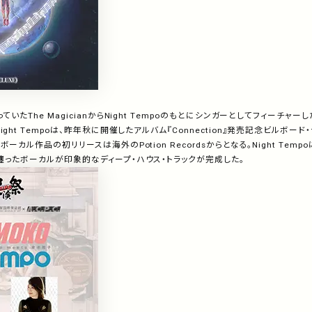
っていた
The Magician
から
Night Tempo
のもとにシンガーとしてフィーチャーし
ight Tempo
は、昨年秋に開催したアルバム『
Connection
』発売記念ビルボード・
、ボーカル作品の初リリースは海外の
Potion Records
からとなる。
Night Tempo
ったボーカルが印象的なディープ・ハウス・トラックが完成した。