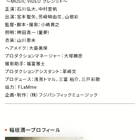
～MUSIC VIDEO クレジット～
主演：石川弘大、中村里帆
出演：宮本聖矢、芳崎映由花、山根彩
監督・脚本・撮影：小嶋貴之
照明：稗田真一（童夢）
衣装：山川恵未
ヘアメイク：大島美保
プロダクションマネージャー：大塚勝彦
撮影助手：福富雅士
プロダクションアシスタント：革崎文
プロデュース：浅見トマル、三富 裕介、三戸彩歌
協力： FLaMme
企画・制作：（株）フジパシフィックミュージック
稲垣潤一プロフィール