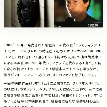
アーティスト
プレイリスト
ミュージックライブラリ
1982年10月に発売された稲垣潤一の代表曲「ドラマティック・レ
映像制作
イン」が、このたび43年の時を超え初めてオリジナルMUSIC VID
EOとして制作され、公開された。作詞は秋元康、作曲は筒美京平
による本楽曲は、1980年代シティポップを代表する1曲として長
お問い合わせ
楽曲利用申込
く愛され続けており、ライブでは稲垣本人がドラムを叩きながら
歌うパフォーマンスでも知られ、多くのファンを魅了している。
今回の映像作品は、昨年12月に公開された「クリスマスキャロル
の頃には」のオリジナルMUSIC VIDEOに続く第二弾で、前作に引
き続き小嶋貴之が監督・脚本を担当。“令和のトレンディドラマ”と
もいえる新解釈の映像表現で、視聴者に新たな感動を呼び起こ