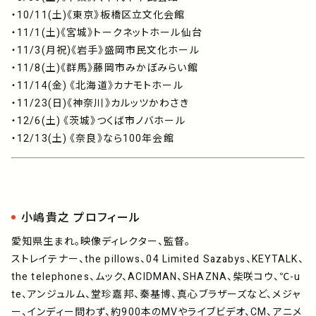
・10/11(土)《東京》板橋区立文化会館
・11/1(土)《宮城》トークネットホール仙台
・11/3(月祝)《岩手》盛岡市民文化ホール
・11/8(土)《群馬》藤岡市みかぼみらい館
・11/14(金) 《北海道》カナモトホール
・11/23(日)《神奈川》カルッツかわさき
・12/6(土) 《茨城》つくば市ノバホール
・12/13(土) 《奈良》なら100年会館
小嶋貴之 プロフィール
愛知県生まれ。映像ディレクター、監督。
ストレイテナー、the pillows、04 Limited Sazabys、KEYTALK、
the telephones、ムック、ACIDMAN、SHAZNA、柴咲コウ、℃-u
te、アンジュルム、堂珍嘉邦、秦基博、真心ブラザーズなど、メジャ
ー、インディー問わず、約900本のMVやライブビデオ、CM、アニメ