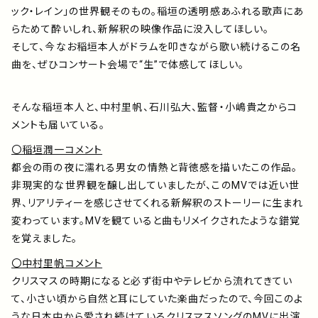
ック・レイン」の世界観そのもの。稲垣の透明感あふれる歌声にあ
らためて酔いしれ、新解釈の映像作品に没入してほしい。
そして、今なお稲垣本人がドラムを叩きながら歌い続けるこの名
曲を、ぜひコンサート会場で“生”で体感してほしい。
そんな稲垣本人と、中村里帆、石川弘大、監督・小嶋貴之からコ
メントも届いている。
〇稲垣潤一コメント
都会の雨の夜に濡れる男女の情熱と背徳感を描いたこの作品。
非現実的な世界観を醸し出していましたが、このMVでは近い世
界、リアリティーを感じさせてくれる新解釈のストーリーに生まれ
変わっています。MVを観ていると曲もリメイクされたような錯覚
を覚えました。
〇
中村里帆
コメント
クリスマスの時期になると必ず街中やテレビから流れてきてい
て、小さい頃から自然と耳にしていた楽曲だったので、今回このよ
うな日本中から愛され続けているクリスマスソングのMVに出演