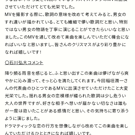
させていただけてとても光栄でした。
MVを撮影する際に、歌詞の意味を改めて考えてみると、男女の
すれ違いが描かれている、とても繊細で儚い歌詞だと思い、特別
ではない男女の物語を丁寧に演じることができたらいいなと思い
ました。このMVを通して改めて楽曲を楽しんでいただく機会にな
ればいいなと思いますし、皆さんのクリスマスがより彩り豊かに
なれば嬉しいです！
〇石川弘大コメント
降り頻る雨音を感じると、ふと思い出すこの楽曲は儚げながら爽
やかに沁み渡って、そっと心を満たしてくれます。今回稲垣潤一さ
んの代表曲のひとつであるMVに出演させていただけたこと大変
光栄でした。揺れる男女の恋模様が綴られた歌詞は少し危うい
大人の世界ですが、好きな相手へ想いが届かない切なさは誰も
が一度は抱いたことがある感情だと思い、その気持ちに寄り添う
ように演じました。
ドラマティックな恋の行方を想像しながら改めてこの楽曲を楽し
んでいただけるひとときになれば嬉しいです。