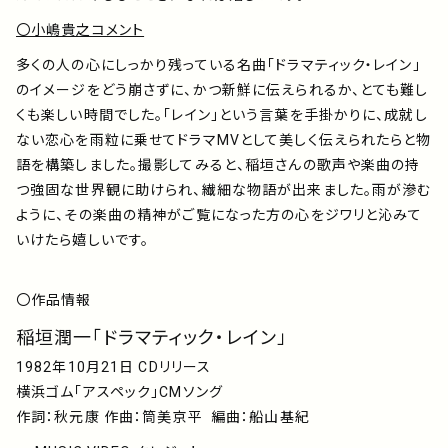
〇小嶋貴之コメント
多くの人の心にしっかり残っている名曲「ドラマティック・レイン」
のイメージをどう崩さずに、かつ新鮮に伝えられるか、とても難し
くも楽しい時間でした。「レイン」という言葉を手掛かりに、成就し
ない恋心を雨粒に乗せてドラマMVとして美しく伝えられたらと物
語を構築しました。撮影してみると、稲垣さんの歌声や楽曲の持
つ強固な世界観に助けられ、繊細な物語が出来ました。雨が滲む
ように、その楽曲の精神がご覧になった方の心をジワリと沁みて
いけたら嬉しいです。
〇作品情報
稲垣潤一「ドラマティック・レイン」
1982年10月21日 CDリリース
横浜ゴム「アスペック」CMソング
作詞：秋元康 作曲：筒美京平 編曲：船山基紀