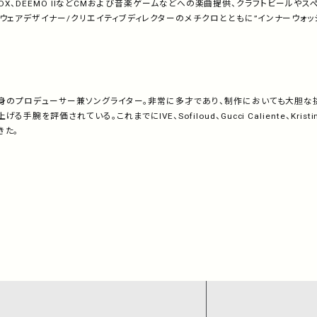
nia IIDX、DEEMO IIなどCMおよび音楽ゲームなどへの楽曲提供、クラフトビール
ェアデザイナー/クリエイティブディレクターのメチクロとともに”インナーウォッシュ”P
ー出身のプロデューサー兼ソングライター。非常に多才であり、制作においても大胆な
腕を評価されている。これまでにIVE、Sofiloud、Gucci Caliente、Krist
きた。