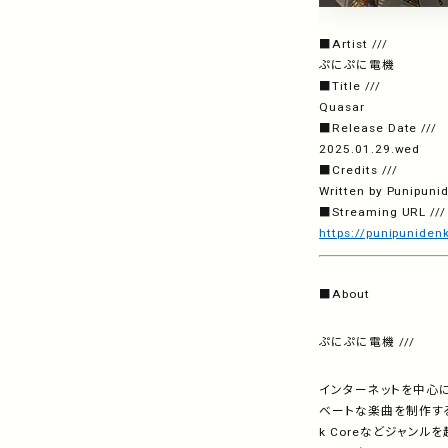
■
Artist ///
ぷにぷに電機
■
Title ///
Quasar
■
Release Date ///
2025.01.29.wed
■
Credits ///
Written by Punipun
■
Streaming URL ///
https://punipuniden
■About
ぷにぷに電機 ///
インターネットを中心に活
ベートな楽曲を制作する一方
k Coreなどジャンル