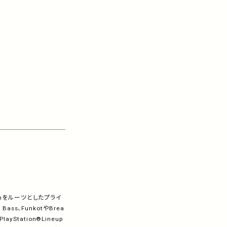
inをルーツとしたプライ
ss、FunkotやBrea
tation®Lineup