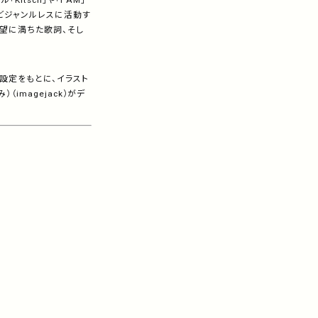
itsch」や「I AM」
などジャンルレスに活動す
望に満ちた歌詞、そし
観設定をもとに、イラスト
imagejack）がデ