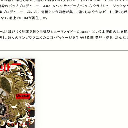
れた距離に存在しながら極めて明るく輝く天体のこと。K-POPグループ・IVEのシングル「K
身のポッププロデューサーAudunと、シティポップ/ジャズ/クラブミュージック
楽プロデューサーぷにぷに電機という両者が集い、強くしなやかなビート、儚くも希
なす、極上のEDMが誕生した。
ーは「滅びゆく地球を救う自律型ヒューマノイド＝Quasar」という本楽曲の世界
。数々のマンガやアニメのロゴ・パッケージを手がける團 夢見 （読み：だん ゆみ）（