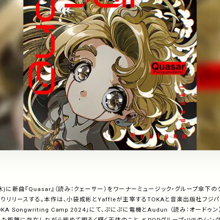
(水)に新曲『Quasar』（読み：クェーサー）をワーナーミュージック・グループ傘下
nよりリリースする。本作は、小袋成彬とYaffleが主宰するTOKAと音楽出版社フジ
A Songwriting Camp 2024」にて、ぷにぷに電機とAudun （読み：オード