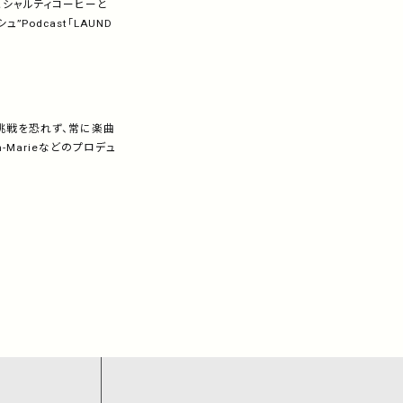
やスペシャルティコーヒーと
odcast「LAUND
挑戦を恐れず、常に楽曲
in-Marieなどのプロデュ