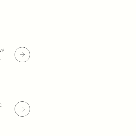
画が
を
ミ