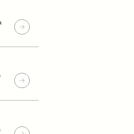
決
が
3