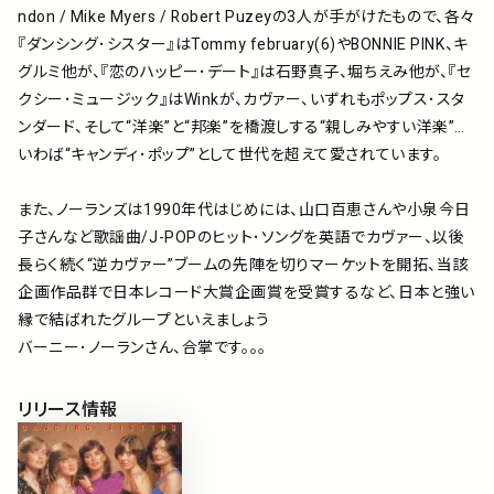
ndon / Mike Myers / Robert Puzeyの3人が手がけたもので、各々
『ダンシング･シスター』はTommy february(6)やBONNIE PINK、キ
グルミ他が、『恋のハッピー･デート』は石野真子、堀ちえみ他が、『セ
クシー･ミュージック』はWinkが、カヴァー、いずれもポップス･スタ
ンダード、そして“洋楽”と“邦楽”を橋渡しする“親しみやすい洋楽”…
いわば“キャンディ･ポップ”として世代を超えて愛されています。
また、ノーランズは1990年代はじめには、山口百恵さんや小泉今日
子さんなど歌謡曲/J-POPのヒット･ソングを英語でカヴァー、以後
長らく続く“逆カヴァー”ブームの先陣を切りマーケットを開拓、当該
企画作品群で日本レコード大賞企画賞を受賞するなど、日本と強い
縁で結ばれたグループといえましょう
バーニー･ノーランさん、合掌です。。。
リリース情報