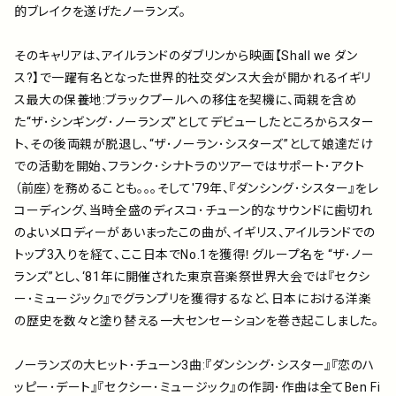
的ブレイクを遂げたノーランズ。
そのキャリアは、アイルランドのダブリンから映画【Shall we ダン
ス?】で一躍有名となった世界的社交ダンス大会が開かれるイギリ
ス最大の保養地:ブラックプールへの移住を契機に、両親を含め
た“ザ･シンギング･ノーランズ”としてデビューしたところからスター
ト、その後両親が脱退し、“ザ･ノーラン･シスターズ”として娘達だけ
での活動を開始、フランク･シナトラのツアーではサポート･アクト
（前座）を務めることも。。。そして'79年、『ダンシング･シスター』をレ
コーディング、当時全盛のディスコ･チューン的なサウンドに歯切れ
のよいメロディーがあいまったこの曲が、イギリス、アイルランドでの
トップ3入りを経て、ここ日本でNo.1を獲得！グループ名を “ザ･ノー
ランズ”とし、‘81年に開催された東京音楽祭世界大会では『セクシ
ー･ミュージック』でグランプリを獲得するなど、日本における洋楽
の歴史を数々と塗り替える一大センセーションを巻き起こしました。
ノーランズの大ヒット･チューン3曲:『ダンシング･シスター』『恋のハ
ッピー･デート』『セクシー･ミュージック』の作詞･作曲は全てBen Fi