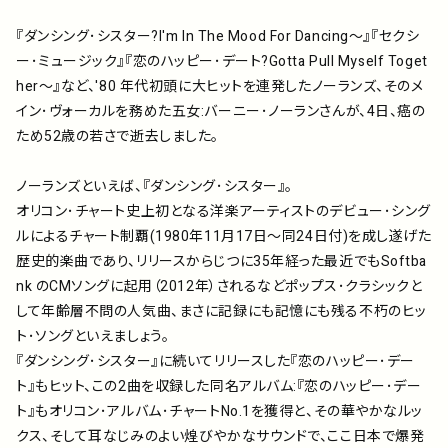
アーティスト
『ダンシング･シスター?I'm In The Mood For Dancing～』『セクシ
ー･ミュージック』『恋のハッピー･デート?Gotta Pull Myself Toget
プレイリスト
her～』など、'80 年代初頭に大ヒットを連発したノーランズ、そのメ
イン･ヴォーカルを務めた五女:バーニー･ノーランさんが、4日、癌の
ミュージックライブラリ
ため52歳の若さで逝去しました。
ノーランズといえば、『ダンシング･シスター』。
映像制作
オリコン･チャート史上初となる洋楽アーティストのデビュー･シング
ルによるチャート制覇(1980年11月17日～同24日付)を成し遂げた
歴史的楽曲であり、リリースからじつに35年経った最近でもSoftba
お問い合わせ
楽曲利用申込
nk のCMソングに起用（2012年）されるなどポップス･クラシックと
して年齢層不問の人気曲、まさに記録にも記憶にも残る不朽のヒッ
ト･ソングといえましょう。
『ダンシング･シスター』に続いてリリースした『恋のハッピー･デー
ト』もヒット、この2曲を収録した同名アルバム:『恋のハッピー･デー
ト』もオリコン･アルバム･チャートNo.1を獲得と、その華やかなルッ
クス、そして耳なじみのよい煌びやかなサウンドで、ここ日本で爆発