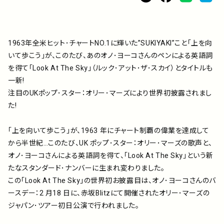
アーティスト
プレイリスト
1963年全米ヒット･チャートNO.1に輝いた”SUKIYAKI”こと｢上を向
いて歩こう｣が、このたび、あのオノ･ヨーコさんのペンによる英語詞
ミュージックライブラリ
を得て｢Look At The Sky｣（ルック･アット･ザ･スカイ）とタイトルも
一新!
注目のUKポップ･スター：オリー･マーズにより世界初披露されまし
映像制作
た!
｢上を向いて歩こう｣が、1963 年にチャート制覇の偉業を達成して
お問い合わせ
楽曲利用申込
から半世紀…このたび、UK ポップ･スター：オリー･マーズの歌声と、
オノ･ヨーコさんによる英語詞を得て、｢Look At The Sky｣という新
たなスタンダード･ナンバーに生まれ変わりました。
この｢Look At The Sky｣の世界初お披露目は、オノ･ヨーコさんのバ
ースデー：2 月18 日に、赤坂Blitzにて開催されたオリー･マーズの
ジャパン･ツアー初日公演で行われました。