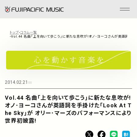
トップ
コラム一覧
Vol.44 名曲｢上を向いて歩こう｣に新たな息吹が!オノ･ヨーコさんが英語詞を手掛け
フジパシフィックミュージックとは
会社情報
事業内容
2014.02.21
Vol.44 名曲｢上を向いて歩こう｣に新たな息吹が!
ENGLISH
オノ･ヨーコさんが英語詞を手掛けた｢Look At T
he Sky｣が オリー･マーズのパフォーマンスにより
管理楽曲
世界初披露!