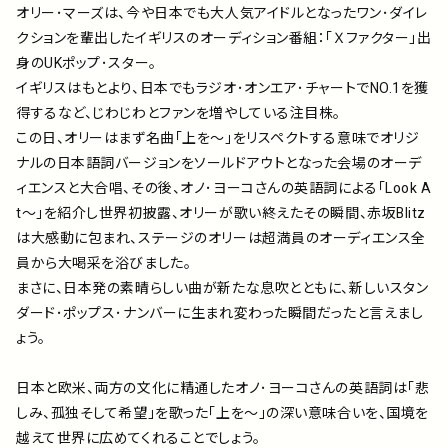
オリー･マーズは、今や日本でも大人気アイドルとなったワン･ダイレ
クションを輩出したイギリスのオーディション番組：｢Ｘファクター｣出
身のUKポップ･スター。
イギリスはもとより、日本でもラジオ･オンエア･チャートでNO.1を獲
得するなど、じわじわとファンを増やしている注目株。
この日、オリーはまず名曲｢上を～｣をリスペクトする意味でオリジ
ナルの日本語詞バージョンをソールドアウトとなった会場のオーデ
ィエンスと大合唱、その後、オノ･ヨーコさんの英語詞による｢Look A
t～｣を紹介し世界初披露、オリーが歌い終えたその瞬間、赤坂Blitz
は大感動に包まれ、ステージのオリーは超満員のオーディエンス全
員から大喝采を浴びました。
まさに、日本発の素晴らしい曲が新たな息吹とともに、新しいスタン
ダード･ポップス･ナンバーに生まれ変わった瞬間だったと言えまし
ょう。
日本と欧米、両方の文化に精通したオノ･ヨーコさんの英語詞は｢悲
しみ、孤独そして希望｣を歌った｢上を～｣の深い意味合いを、国境を
越えて世界に広めてくれることでしょう。