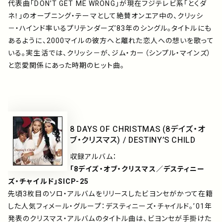
代表曲「DON’T GET ME WRONG」が現在フジテレビ系「とくダ
ネ！」のオープニング・テーマとして絶賛オンエア中の、クリッシ
－・ハインド率いるプリテンダーズ’83年のシングル。タイトルにも
あるように、2000マイルの彼方へと離れた恋人への想いを歌って
いる。実生活では、クリッシ－が、ジム・カー（シンプル・マインズ）
と恋愛関係にあった時期のヒット曲。
8 DAYS OF CHRISTMAS (8デイズ・オ
ブ・クリスマス) / DESTINY’S CHILD
収録アルバム：
「8デイズ・オブ・クリスマス／デスティニー
ズ・チャイルド」SICP-25
先頃3枚目のソロ・アルバムをリリースしたビヨンセがかつて在籍
した人気フィメール・グループ：デスティニーズ・チャイルド。’01年
発表のクリスマス・アルバムのタイトル曲は、ビヨンセが手掛けた