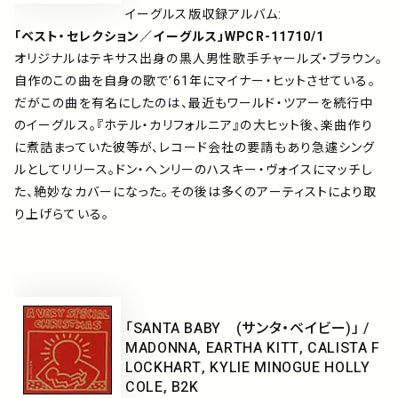
イーグルス版収録アルバム:
「ベスト・セレクション／イーグルス」WPCR-11710/1
オリジナルはテキサス出身の黒人男性歌手チャールズ・ブラウン。
自作のこの曲を自身の歌で’61年にマイナー・ヒットさせている。
だがこの曲を有名にしたのは、最近もワールド・ツアーを続行中
のイーグルス。『ホテル・カリフォルニア』の大ヒット後、楽曲作り
に煮詰まっていた彼等が、レコード会社の要請もあり急遽シング
ルとしてリリース。ドン・ヘンリーのハスキー・ヴォイスにマッチし
た、絶妙なカバーになった。その後は多くのアーティストにより取
り上げらている。
「SANTA BABY (サンタ・ベイビー)」 /
MADONNA, EARTHA KITT, CALISTA F
LOCKHART, KYLIE MINOGUE HOLLY
COLE, B2K