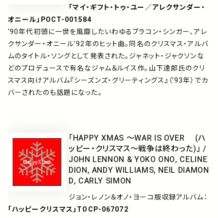
「マイ・ギフト・トゥ・ユー／アレクサンダー・
オニール」POCT-001584
‘90年代初頭に一世を風靡したいわゆるブラコン・シンガー、アレ
クサンダー・オニール’92年のヒット曲。同名のクリスマス・アルバ
ムのタイトル・ソングとして発表された。ジャネット・ジャクソンな
どのプロデュースで有名なジャム＆ルイス作。山下達郎氏のクリ
スマス向けアルバム『シーズンズ・グリーティングス』（’93年）でカ
バーされたのも話題になった。
「HAPPY XMAS ～WAR IS OVER (ハ
ッピー・クリスマス～戦争は終わった)」 /
JOHN LENNON & YOKO ONO, CELINE
DION, ANDY WILLIAMS, NEIL DIAMON
D, CARLY SIMON
ジョン・レノン＆オノ・ヨーコ版収録アルバム：
「ハッピークリスマス」TOCP-067072