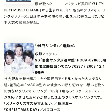
原が歌った － フジテレビ系『HEY! HEY!
HEY! MUSIC CHAMP』から生まれた、今年最高のクリスマス・ソ
ングがリリース。自身の子供の頃の思い出を元に書き上げた、松
本人志の歌詞が絶品。
「弱虫サンタ」／羞恥心
収録アイテム：
SG「弱虫サンタ」(通常盤：PCCA-02866、期
間限定廉価盤：PCCA-70237 / 2008.12.1
0発売
社会現象を巻き起こし今や国民的アイドルとなった大人気3人
組：羞恥心の3rdSGは別れた彼女への断ち切れない想いを歌っ
た切ないクリスマス・ソング！ ‘09年1月もってファースト・ステー
ジを終了させた羞恥心が放った珠玉のクリスマス・ソングです。
「メリ－クリスマスが言えない」／稲垣潤一
「CHRISTMAS DAY」／オフコース