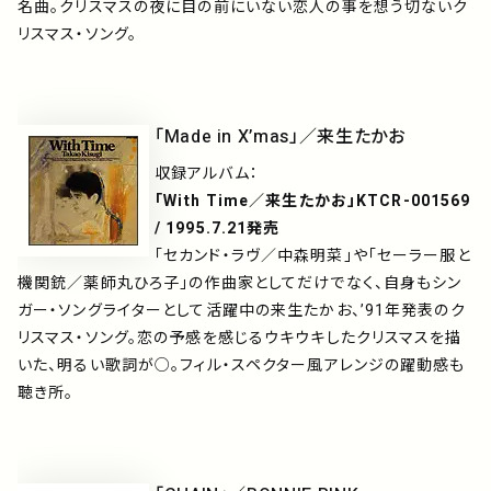
名曲。クリスマスの夜に目の前にいない恋人の事を想う切ないク
リスマス・ソング。
「Made in X’mas」／来生たかお
収録アルバム：
「With Time／来生たかお」KTCR-001569
/ 1995.7.21発売
「セカンド・ラヴ／中森明菜」や「セーラー服と
機関銃／薬師丸ひろ子」の作曲家としてだけでなく、自身もシン
ガー・ソングライターとして活躍中の来生たかお、’91年発表のク
リスマス・ソング。恋の予感を感じるウキウキしたクリスマスを描
いた、明るい歌詞が○。フィル・スペクター風アレンジの躍動感も
聴き所。