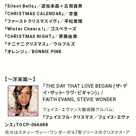
「Silent Bells」／遊佐未森＋古賀森男
「CHRISTMAS CALENDAR」／杏里
「ファーストクリスマスイヴ」／平松愛理
「Winter Cheers !」／ゴスペラーズ
「CHRISTMAS NIGHT」／斉藤由貴
「ナ二ナ二クリスマス」／ウルフルズ
「オレンジ」／BONNIE PINK
【～洋楽篇～】
「THE DAY THAT LOVE BEGAN (ザ・デ
イ・ザット・ラヴ・ビギャン)」 /
FAITH EVANS, STEVIE WONDER
フェイス・エヴァンス版収録アルバム：
「フェイスフル・クリスマス／フェイス・エヴァ
ンス」TOCP-066488
元々はスティーヴィー・ワンダーの’67年リリースのクリスマス・ア