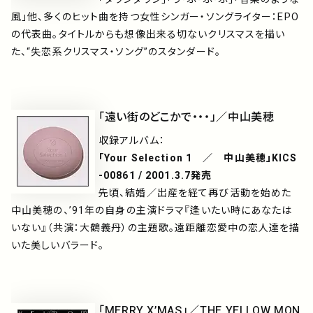
風」他、多くのヒット曲を持つ女性シンガー・ソングライター：EPO
の代表曲。タイトルからも想像出来る切ないクリスマスを描い
た、“失恋系クリスマス・ソング”のスタンダード。
「遠い街のどこかで・・・」／中山美穂
収録アルバム：
「Your Selection 1 ／ 中山美穂」KICS
-00861 / 2001.3.7発売
先頃、結婚／出産を経て再び活動を始めた
中山美穂の、’91年の自身の主演ドラマ『逢いたい時にあなたは
いない』（共演：大鶴義丹）の主題歌。遠距離恋愛中の恋人達を描
いた美しいバラード。
「MERRY X’MAS」／THE YELLOW MON