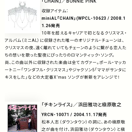
「CHAIN」／BONNIE PINK
収録アイテム：
miniAL「CHAIN」(WPCL-10623 / 2008.1
1.26発売
10年を超えるキャリアで初となるクリスマス・
アルバム（ミニAL）に収録された唯一のオリジナル・チューンは、
クリスマスの夜、遠く離れていてもチェーンのように繋がる恋人た
ちの想いを歌った聖夜にぴったりのロマンティック・ソング。
尚、この曲以外に収録された楽曲は全てカヴァー。ポール・マッカ
ートニー「ワンダフル・クリスマス」やジャクソン5「ママがサンタに
キスをした」などの大定番X’mas ソングが斬新をアレンジで！
「チキンライス」／浜田雅功と槇原敬之
YRCN-10071 / 2004.11.17発売
松本人志（ダウンタウン）の詞に、あの槇原敬
之が曲を付け、浜田雅功（ダウンタウン）と槇