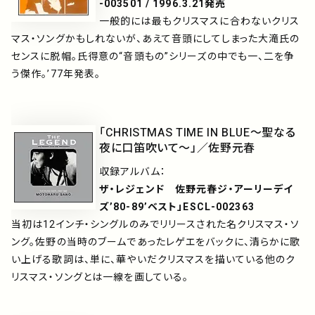
-003501 / 1996.3.21発売
一般的には最もクリスマスに合わないクリス
マス・ソングかもしれないが、あえて音頭にしてしまった大滝氏の
センスに脱帽。氏得意の“音頭もの”シリーズの中でも一、二を争
う傑作。’77年発表。
「CHRISTMAS TIME IN BLUE～聖なる
夜に口笛吹いて～」／佐野元春
収録アルバム：
ザ・レジェンド 佐野元春ジ・アーリーデイ
ズ’80-89’ベスト」ESCL-002363
当初は12インチ・シングルのみでリリースされた名クリスマス・ソ
ング。佐野の当時のブームであったレゲエをバックに、清らかに歌
い上げる歌詞は、単に、華やいだクリスマスを描いている他のク
リスマス・ソングとは一線を画している。