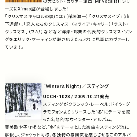
の大ヒット・カヴァー企画「Mr.Vocalist」シリ
ーズにX’mas盤が登場しました！
「クリスマスキャロルの頃には」（稲垣潤一）「クリスマスイブ」（山
下達郎）、「恋人たちのクリスマス」（マライア・キャリー）「ラスト・
クリスマス」（ワム！）などなど洋楽・邦楽の代表的クリスマス・ソン
グをエリック・マーティンが聴き応えたっぷりに見事にカヴァーし
ています。
「Winter’s Night」／スティング
UCCH-1028 / 2009.10.21発売
スティングがクラシック・レーベル：ドイツ・グ
ラモフォンよりリリースした“冬”にテーマを絞
った幻想的なウインター・アルバム。
賛美歌や子守唄など、“冬”をテーマとした楽曲をスティング流に
解釈し、ジャケット同様、冬独特の雰囲気を感じさせるこのアルバ