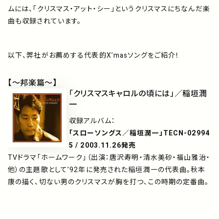
ムには、「クリスマス・アット・シー」というクリスマスにちなんだ楽
曲も収録されています。
以下、弊社がお薦めする代表的X’masソングをご紹介！
【～邦楽篇～】
「クリスマスキャロルの頃には」／稲垣潤
一
収録アルバム：
「スローソングス／稲垣潤一」TECN-02994
5 / 2003.11.26発売
TVドラマ「ホームワーク」（出演：唐沢寿明・清水美砂・福山雅治・
他）の主題歌として’92年に発売された稲垣潤一の代表曲。秋本
康の描く、切ない男のクリスマスが胸を打つ、この時期の定番曲。