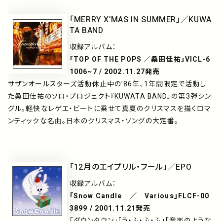
「MERRY X’MAS IN SUMMER」／KUWA
TA BAND
収録アルバム：
「TOP OF THE POPS ／桑田佳祐」VICL-6
1006~7 / 2002.11.27発売
サザンオールスターズ活動休止中の’86年、1年間限定で活動し
た桑田佳祐のソロ・プロジェクト『KUWATA BAND』の第3弾シン
グル。軽快なレゲエ・ビートに乗せて真夏のクリスマスを描くロマ
ンティックな名曲。日本のクリスマス・ソングの大定番。
「12月のエイプリル・フール」／EPO
収録アルバム：
「Snow Candle ／ Various」FLCF-00
3899 / 2001.11.21発売
「ダウンタウン」「う・ふ・ふ・ふ」「音楽のような