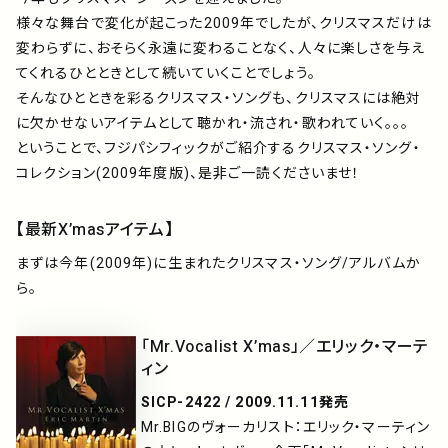
アーティスト
様々な舞台で変化が起こった2009年でしたが、クリスマスだけは
変わらずに、おそらく永遠に変わることなく、人々に楽しさを与え
プレイリスト
てくれるひとときとして続いていくことでしょう。
そんなひとときを彩るクリスマス・ソングも、クリスマスには絶対
に欠かせないアイテムとして聴かれ・流され・歌われていく。。。
ミュージックライブラリ
ということで、フジパシフィックがご紹介するクリスマス・ソング・
コレクション(2009年度版)、是非ご一読くださいませ！
映像制作
【最新X’masアイテム】
まずは今年(2009年)に生まれたクリスマス・ソング/アルバムか
お問い合わせ
楽曲利用申込
ら。
「Mr.Vocalist X’mas」／エリック・マーテ
ィン
SICP-2422 / 2009.11.11発売
Mr.BIGのヴォーカリスト：エリック・マーティン