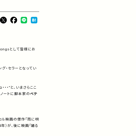
ongsとして皆様にお
ング・セラーとなってい
・・”と、いまさらここ
・ノートに脚本家の
ベテ
ジカル映画の傑作「雨に唄
4年）が、後に映画「踊る