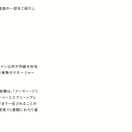
の裏話の一部をご紹介し
タイン以外が作曲を担当
を彼等のマネージャー
頼は、「アーサー・フリ
ーリーとスクリーンプレ
家選びまで一任されることの
覚悟で2週間にわたり猛