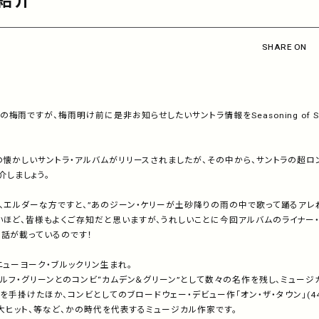
ご紹介
SHARE ON
梅雨ですが、梅雨明け前に是非お知らせしたいサントラ情報をSeasoning of S
の懐かしいサントラ・アルバムがリリースされましたが、その中から、サントラの超ロ
介しましょう。
、エルダーな方ですと、”あのジーン・ケリーが土砂降りの雨の中で歌って踊るアレね・
いほど、皆様もよくご存知だと思いますが、うれしいことに今回アルバムのライナー
話が載っているのです！
ニューヨーク・ブルックリン生まれ。
ドルフ・グリーンとのコンビ“カムデン＆グリーン”として数々の名作を残し、ミュー
脚本を手掛けたほか、コンビとしてのブロードウェー・デビュー作「オン・ザ・タウン」(4
して大ヒット、等など、かの時代を代表するミュージカル作家です。