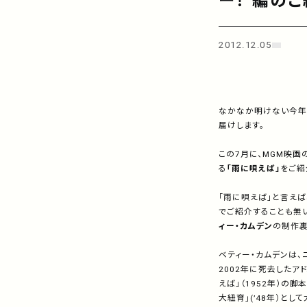
ー！"編の
2012.12.05
なかなか明けない今年の
届けします。
この7月に、MGM映画
る
「雨に唄えば」
をご紹
「雨に唄えば」と言えば
でご紹介することも無
ィー・カムデン
の制作裏
ベティー・カムデンは、
2002年に死去したア
えば」（1952年）の
大紐育」(’48年）と