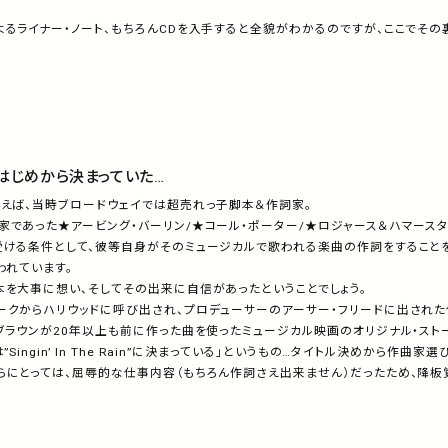
よるライナー・ノート、もちろんCDを入手すると全貌がわかるのですが、ここでそ
、はじめから決まっていた…
いえば、当時ブロードウェイでは超売れっ子脚本＆作詞家。
家であった★アービング・バーリン/★コール・ポーター/★ロジャース＆ハマース
受ける条件として、彼等自身がそのミュージカルで歌われる楽曲の作詞をすること
われています。
本を大事に想い、そしてその出来に自信があったということでしょう。
ークからハリウッドに呼び出され、プロデューサーのアーサー・フリードに出された依
ブラウンが20年以上も前に作った曲を使ったミュージカル映画のオリジナル・スト
”Singin’ In The Rain”に決まっている」というもの…タイトル決めから作曲
らにとっては、屈辱的な仕事内容（もちろん作詞さえ出来ません）だったため、降板