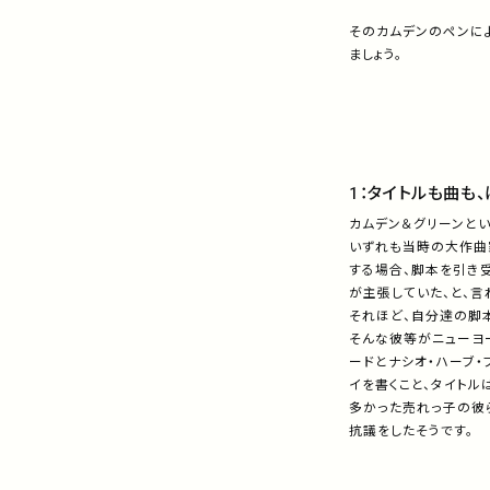
そのカムデンのペンに
ましょう。
1：タイトルも曲も
カムデン＆グリーンと
いずれも当時の大作曲
する場合、脚本を引き
が主張していた、と、言
それほど、自分達の脚
そんな彼等がニューヨ
ードとナシオ・ハーブ・
イを書くこと、タイトルは
多かった売れっ子の彼
抗議をしたそうです。