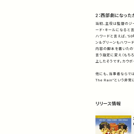
2：西部劇になった
当初、主役は監督のジー
ード・キールになると言
ハワードと言えば、’5
ン＆グリーンもハワー
内容の脚本を書いたので
言う設定に変え（もち
上したそうです。カウボーイ
他にも、当事者ならでは
The Rain”とい
リリース情報