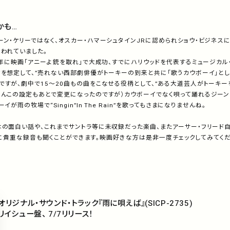
かも…
ン・ケリーではなく、オスカー・ハマーシュタインJRに認められショウ・ビジネス
われていました。
0年に映画「アニーよ銃を取れ」で大成功、すでにハリウッドを代表するミュージカル
ドを想定して、”売れない西部劇俳優がトーキーの到来と共に「歌うカウボーイ」とし
すが、劇中で15～20曲もの曲をこなせる役柄として、”ある大道芸人がトーキーを
ろんこの設定もあとで変更になったのですが）カウボーイでなく唄って踊れるジーン
が雨の牧場で“Singin”In The Rain”を歌ってもさまになりませんね。
の面白い話や、これまでサントラ等に未収録だった楽曲、またアーサー・フリード自身が歌っ
う非常に貴重な録音も聞くことができます。映画好きな方は是非一度チェックしてみてくだ
オリジナル・サウンド・トラック『雨に唄えば』(SICP-2735)
リイシュー盤、 7/7リリース！