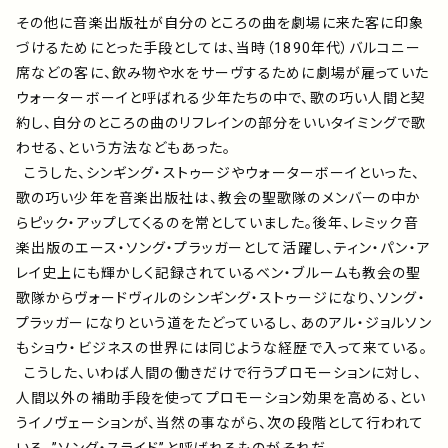
アーティスト
その他に音楽出版社が自分のところの曲を劇場に来た客に印象
づけるためにとった手段としては、当時（1890年代）バルコニー
プレイリスト
席などの客に、飲み物や水をサーヴするために劇場が雇っていた
ウォーターボーイと呼ばれる少年たちの中で、歌の巧い人間と契
約し、自分のところの曲のリフレインの部分をいいタイミングで歌
ミュージックライブラリ
わせる、という方法などもあった。
こうした、シンギング・ストゥージやウォーターボーイといった、
映像制作
歌の巧い少年を音楽出版社は、教会の聖歌隊のメンバーの中か
らピック・アップしてくるのを常としていました。後年、レミック音
楽出版のエース・ソング・プラッガーとして活躍し、ティン・パン・ア
レイ史上にも輝かしく記録されているベン・ブルームも教会の聖
お問い合わせ
楽曲利用申込
歌隊からヴォードヴィルのシンギング・ストゥージになり、ソング・
プラッガーになりという道をたどっているし、あのアル・ジョルソン
もショウ・ビジネスの世界には同じような経歴で入って来ている。
こうした、いわば人間の働きだけで行うプロモーションに対し、
人間以外の補助手段を使ってプロモーション効果を高める、とい
うイノヴェーションが、当然の事ながら、次の段階として行われて