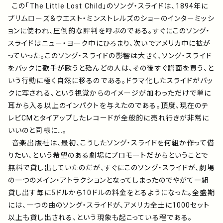
この「The Little Lost Child」のソング・スライドは、1894年に
プリムローズ＆ウエスト・ミンストレルズのショーのインターミッシ
ョンに使われ、圧倒的な評判を呼ぶのである。すぐにこのソング・
スライドはニュー・ヨーク中にひろまり、次いでアメリカ中に拡が
っていった。このソング・スライドの影響は大きく、ソング・スライド
をバックに歌手が歌うと殆んどの人は、その後すぐ譜面を買う、と
いう行動に極く自然に移るのである。ドラマ化したスライドがバッ
クに写される、という視覚からのイメージが加わっただけで単に
耳から入る以上のインパクトを与えたのである。頂度、現在のテ
レビCMとタイアップしたレコードが全般的に売れ行きが非常に
いいのと同様に…。
音楽出版社は、最初、こうしたソング・スライドを何組か作って借
りたい、という希望のある劇場にプロモートだからということで
無料で貸し出していたのだが、すぐにこのソング・スライドが、劇場
の一つのメイン・アトラクションとなってしまったのでやがて一組
貸し出す毎に5ドルから10ドルの料金をとるようになった。全盛期
には、一つの曲のソング・スライドが、アメリカ全土に1000セット
以上も貸し出される、という現象も起こっている程である。