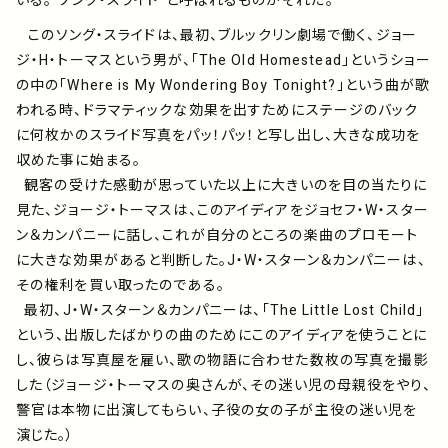
いる。”ソング・スライド”と呼ばれるものがそれだ。
このソング・スライドは、最初、ブルックリン劇場で働く、ジョー
ジ・H・トーマスという男が、「The Old Homestead」というショー
の中の「Where is My Wondering Boy Tonight?」という曲が歌
われる時、ドラマティックな効果を出すためにステージのバック
に何枚かのスライド写真をパッ！パッ！と写し出し、大きな成功を
収めた事に始まる。
観客の受けた感動が思っていた以上に大きいのを目の当たりに
見た、ジョージ・トーマスは、このアイディアをジョセフ・W・スター
ン＆カンパニーに話し、これが自分のところの楽曲のプロモート
に大きな効果があると判断した。J・W・スターン＆カンパニーは、
その権利を買い取ったのである。
最初、J・W・スターン＆カンパニーは、「The Little Lost Child」
という、出版したばかりの曲のためにこのアイディアを使うことに
し、彼らは写真屋を雇い、歌の物語に合わせた数枚の写真を撮影
した（ジョージ・トーマスの奥さんが、その迷い児の母親役をやり、
警官は本物に出演してもらい、子役の女の子が主役の迷い児を
演じた。）