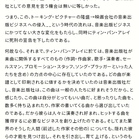
社としての意見を言う機会は無いに等しかった。
つまり、この、トーキング・ピクチャーの隆盛→映画会社の音楽出
版ビジネスへの侵入__という時代の流れは、音楽出版ビジネス
にかつてない大きな変化をもたらし、同時にティン・パン・アレイ
に死刑の宣告を下したのである。
何故なら、それまで、ティン・パン・アレイに於ては、音楽出版社が
楽曲に関係するすべてのもの（作詞・作曲家、歌手・演奏者、セー
ルスマン、プロモーション・スタッフ、ソング・プラッガーといった人
たちを含め）の力点の中心に存在していたのである。どの曲が楽
譜として印刷されるに値するかを決めていたのは音楽出版社だ
し、音楽出版社は、この曲は一般の人たちに好まれそうだから、と
感じたり、この曲は自分がとってもいい曲だ、と思ったりした曲を、
数多く持ち込まれたり、作家の書いてくる曲から選び出していた
のである。だから彼らは人々に演奏され好まれ、ヒットする曲を
獲得するに必要なビジネスを創り上げたのである。そしてまた業
界のそうした人間（前述した作家その他の）についても、隠れた彼
らの才能を見つけ出し、それを引き出し、育て上げる、というのも