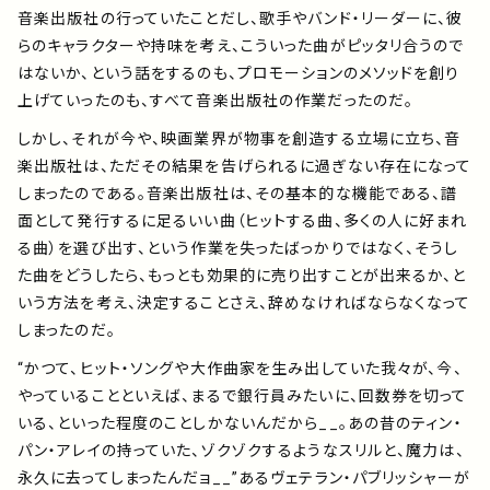
音楽出版社の行っていたことだし、歌手やバンド・リーダーに、彼
らのキャラクターや持味を考え、こういった曲がピッタリ合うので
はないか、という話をするのも、プロモーションのメソッドを創り
上げていったのも、すべて音楽出版社の作業だったのだ。
しかし、それが今や、映画業界が物事を創造する立場に立ち、音
楽出版社は、ただその結果を告げられるに過ぎない存在になって
しまったのである。音楽出版社は、その基本的な機能である、譜
面として発行するに足るいい曲（ヒットする曲、多くの人に好まれ
る曲）を選び出す、という作業を失ったばっかりではなく、そうし
た曲をどうしたら、もっとも効果的に売り出すことが出来るか、と
いう方法を考え、決定することさえ、辞めなければならなくなって
しまったのだ。
“かつて、ヒット・ソングや大作曲家を生み出していた我々が、今、
やっていることといえば、まるで銀行員みたいに、回数券を切って
いる、といった程度のことしかないんだから__。あの昔のティン・
パン・アレイの持っていた、ゾクゾクするようなスリルと、魔力は、
永久に去ってしまったんだョ__”あるヴェテラン・パブリッシャーが