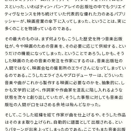
アーティスト
スといった、いわばティン・パン・アレイの出版社の中でもクリエイ
ティヴなセンスを持ち続けていた代表的な優れた力のあるパブリ
プレイリスト
ッシャーが、映画産業の傘下に入ってしまった、ということは、実に
多くのことを物語っているのである。
ミュージックライブラリ
その最大のものは、まず何よりも、こうした歴史を持つ音楽出版
社が、今や映画のための音楽を、その必要に応じて供給する、とい
うだけの機能になってしまった、ということであろう。しかも、そう
映像制作
した映画のための音楽の発注を作家にするのは、音楽出版社の
人間ではなく、映画会社の撮影所のエライさんになってしまってい
るのである。こうしたエライさんやプロデューサーは、どういった
お問い合わせ
楽曲利用申込
音楽や曲がこれから製作する映画に必要なのかを、抽象的に、し
かも文学的に述べ、作詞家や作曲家を混乱に陥し入れるような
状態を次々と創り出していたが、そうした事態に対しても音楽出
版社の人間が口をはさめる余地は殆んどなかった。
そして、こうした経緯を経て作家が曲を仕上げるや、そうした作品
はそのまま取り上げられ、自動的に譜面として出版される、とい
うパターンが出来上ってしまったのである。ここでもまた音楽出版