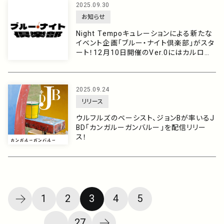
2025.09.30
お知らせ
Night Tempoキュレーションによる新たな
イベント企画「ブルー・ナイト倶楽部」がスタ
ート！12月10日開催のVer.0にはカルロス・
トシキ、早見優、鈴木杏樹のゲスト出演が決
定！
2025.09.24
リリース
ウルフルズのベーシスト、ジョンBが率いるJ
BD「カンガルーガンバルー」を配信リリー
ス！
1
2
3
4
5
...
27