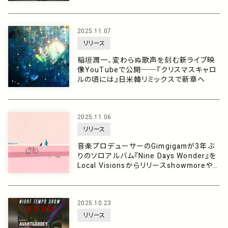
2025.11.07
リリース
稲垣潤一、変わらぬ歌声を刻む新ライブ映
像YouTubeで公開──『クリスマスキャロ
ルの頃には』日米韓リミックスで新章へ
2025.11.06
リリース
音楽プロデューサーのGimgigamが3年ぶ
りのソロアルバム『Nine Days Wonder』を
Local VisionsからリリースshowmoreやN
eibissらと共にバイレファンキやサイケデリ
ックロックなど多彩なスタイルを披露
2025.10.23
リリース