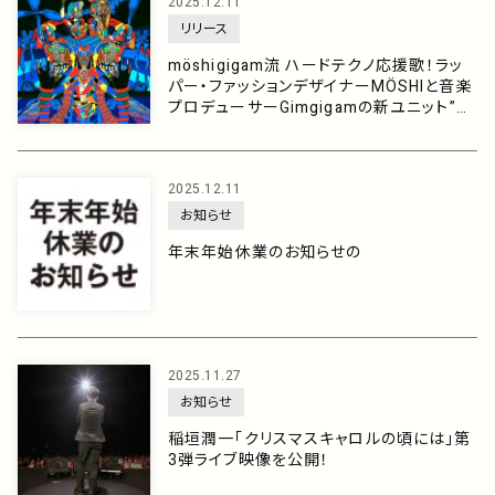
アーティスト
2025.12.11
リリース
möshigigam流 ハードテクノ応援歌！ラッ
プレイリスト
パー・ファッションデザイナーMÖSHIと音楽
プロデューサーGimgigamの新ユニット”モ
シギガム”が4thシングル「WANNABE GON
ミュージックライブラリ
NABE」をリリース！
2025.12.11
映像制作
お知らせ
年末年始休業のお知らせの
お問い合わせ
楽曲利用申込
2025.11.27
お知らせ
稲垣潤一「クリスマスキャロルの頃には」第
3弾ライブ映像を公開！