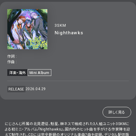
3SKM
Nighthawks
作詞 :
作曲 :
洋楽・海外
Mini Album
2026.04.29
RELEASE
詳しく見る
にじさんじ所属の北見遊征、魁星、榊ネスで結成された3人組ユニット3SKMに
よる初ミニ・アルバム『Nighthawks』。国内外のヒット曲を手がける作家陣を迎
えて制作され、CDには完全新録のオリジナル楽曲7曲を収録。デジタル配信版