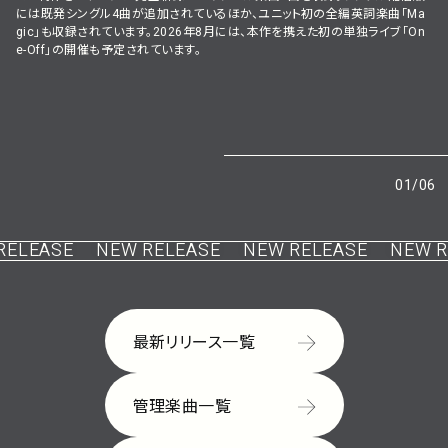
には既発シングル4曲が追加されているほか、ユニット初の全編英詞楽曲「Ma
gic」も収録されています。2026年8月には、本作を携えた初の単独ライブ「On
e-Off」の開催も予定されています。
01
/
06
LEASE
NEW RELEASE
NEW RELEASE
NEW REL
最新リリース一覧
管理楽曲一覧